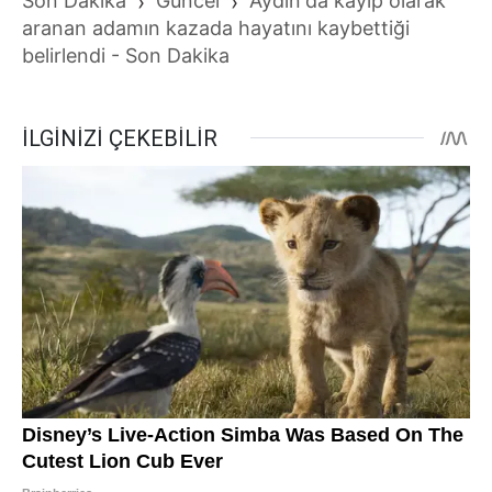
Son Dakika
›
Güncel
›
Aydın'da kayıp olarak
aranan adamın kazada hayatını kaybettiği
belirlendi - Son Dakika