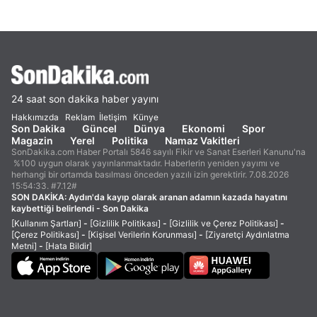
24 saat son dakika haber yayını
Hakkımızda
Reklam
İletişim
Künye
Son Dakika
Güncel
Dünya
Ekonomi
Spor
Magazin
Yerel
Politika
Namaz Vakitleri
SonDakika.com Haber Portalı 5846 sayılı Fikir ve Sanat Eserleri Kanunu'na
%100 uygun olarak yayınlanmaktadır. Haberlerin yeniden yayımı ve
herhangi bir ortamda basılması önceden yazılı izin gerektirir. 7.08.2026
15:54:33. #7.12#
SON DAKİKA:
Aydın'da kayıp olarak aranan adamın kazada hayatını
kaybettiği belirlendi - Son Dakika
[Kullanım Şartları]
-
[Gizlilik Politikası]
-
[Gizlilik ve Çerez Politikası]
-
[Çerez Politikası]
-
[Kişisel Verilerin Korunması]
-
[Ziyaretçi Aydınlatma
Metni]
-
[Hata Bildir]