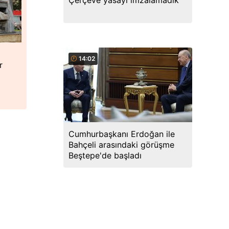
Çerçeve yasayı imzalamadık
14:02
r
Cumhurbaşkanı Erdoğan ile
Bahçeli arasındaki görüşme
Beştepe'de başladı