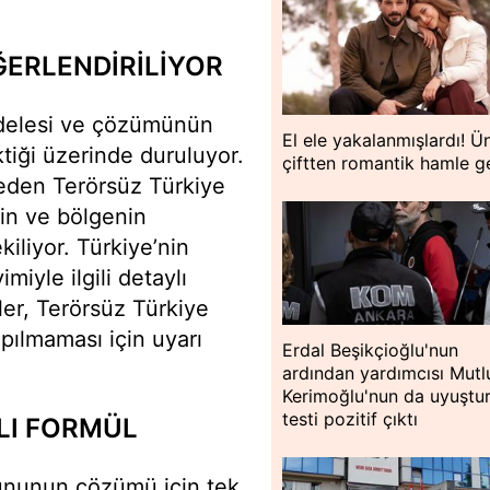
ĞERLENDİRİLİYOR
adelesi ve çözümünün
El ele yakalanmışlardı! Ü
tiği üzerinde duruluyor.
çiftten romantik hamle g
 eden Terörsüz Türkiye
nin ve bölgenin
kiliyor. Türkiye’nin
yle ilgili detaylı
zler, Terörsüz Türkiye
pılmaması için uyarı
Erdal Beşikçioğlu'nun
ardından yardımcısı Mutl
Kerimoğlu'nun da uyuştu
testi pozitif çıktı
LI FORMÜL
rununun çözümü için tek