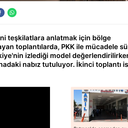
ni teşkilatlara anlatmak için bölge
layan toplantılarda, PKK ile mücadele sü
ye'nin izlediği model değerlendirilirke
hadaki nabız tutuluyor. İkinci toplantı i