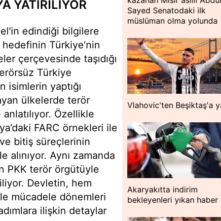
kazanan Mısır asıllı Abdul
A YATIRILIYOR
Sayed Senatodaki ilk
müslüman olma yolunda
'in edindiği bilgilere
 hedefinin Türkiye’nin
ler çerçevesinde taşıdığı
Terörsüz Türkiye
 isimlerin yaptığı
yan ülkelerde terör
Vlahovic'ten Beşiktaş'a y
nlatılıyor. Özellikle
ya’daki FARC örnekleri ile
ve bitiş süreçlerinin
 ele alınıyor. Aynı zamanda
en PKK terör örgütüyle
iliyor. Devletin, hem
Akaryakıtta indirim
rörle mücadele dönemleri
bekleyenleri yıkan haber
ımlara ilişkin detaylar