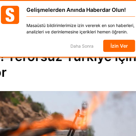
AK Part
Gelişmelerden Anında Haberdar Olun!
GÜNCEL
DÜNYA
EKONOMİ
SPOR
MAGAZ
Masaüstü bildirimlerimize izin vererek en son haberleri,
anat
Kadın
Moda
Otomobil
Yaşam
analizleri ve derinlemesine içerikleri hemen öğrenin.
İzin Ver
Daha Sonra
! Terörsüz Türkiye için 
or