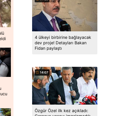
nlü
4 ülkeyi birbirine bağlayacak
eldi
dev proje! Detayları Bakan
Fidan paylaştı
14:07
u
rucu
Özgür Özel ilk kez açıkladı: