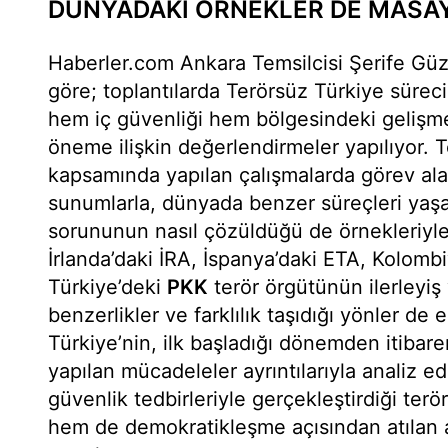
DÜNYADAKİ ÖRNEKLER DE MASAY
Haberler.com Ankara Temsilcisi Şerife Güzel
göre; toplantılarda Terörsüz Türkiye süreci
hem iç güvenliği hem bölgesindeki gelişme
öneme ilişkin değerlendirmeler yapılıyor. 
kapsamında yapılan çalışmalarda görev alan
sunumlarla, dünyada benzer süreçleri yaşa
sorununun nasıl çözüldüğü de örnekleriyle a
İrlanda’daki İRA, İspanya’daki ETA, Kolombi
Türkiye’deki
PKK
terör örgütünün ilerleyiş 
benzerlikler ve farklılık taşıdığı yönler de
Türkiye’nin, ilk başladığı dönemden itibar
yapılan mücadeleler ayrıntılarıyla analiz ed
güvenlik tedbirleriyle gerçekleştirdiği te
hem de demokratikleşme açısından atılan ad