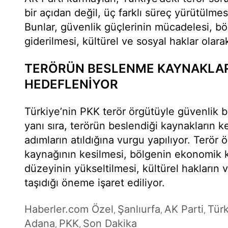
bir açıdan değil, üç farklı süreç yürütülmes
Bunlar, güvenlik güçlerinin mücadelesi, böl
giderilmesi, kültürel ve sosyal haklar olarak
TERÖRÜN BESLENME KAYNAKLARI
HEDEFLENİYOR
Türkiye’nin PKK terör örgütüyle güvenlik 
yanı sıra, terörün beslendiği kaynakların k
adımların atıldığına vurgu yapılıyor. Terö
kaynağının kesilmesi, bölgenin ekonomik k
düzeyinin yükseltilmesi, kültürel hakların v
taşıdığı öneme işaret ediliyor.
Haberler.com Özel
Şanlıurfa
AK Parti
Türk
,
,
,
Adana
PKK
Son Dakika
,
,