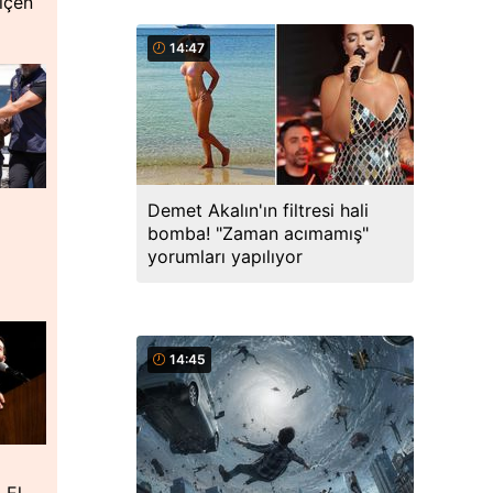
içen
14:47
Demet Akalın'ın filtresi hali
bomba! "Zaman acımamış"
yorumları yapılıyor
14:45