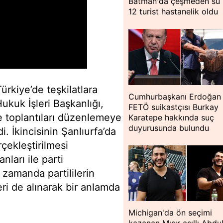
Batman'da çeşmeden su 
12 turist hastanelik oldu
ürkiye’de teşkilatlara
Cumhurbaşkanı Erdoğan
ukuk İşleri Başkanlığı,
FETÖ suikastçısı Burkay
ge toplantıları düzenlemeye
Karatepe hakkında suç
duyurusunda bulundu
i. İkincisinin Şanlıurfa’da
rçekleştirilmesi
nları ile parti
ı zamanda partililerin
ri de alınarak bir anlamda
Michigan'da ön seçimi