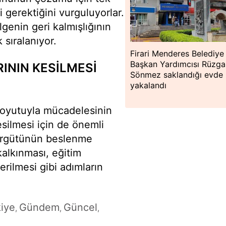
i gerektiğini vurguluyorlar.
genin geri kalmışlığının
 sıralanıyor.
Firari Menderes Belediye
Başkan Yardımcısı Rüzga
NIN KESİLMESİ
Sönmez saklandığı evde
yakalandı
boyutuyla mücadelesinin
esilmesi için de önemli
r örgütünün beslenme
alkınması, eğitim
erilmesi gibi adımların
iye
Gündem
Güncel
,
,
,