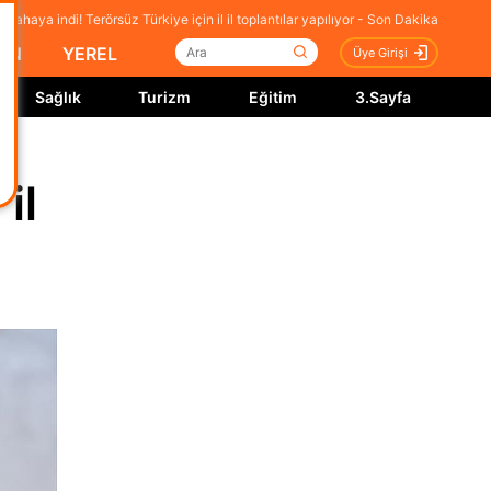
i sahaya indi! Terörsüz Türkiye için il il toplantılar yapılıyor - Son Dakika
İN
YEREL
Üye Girişi
Sağlık
Turizm
Eğitim
3.Sayfa
il