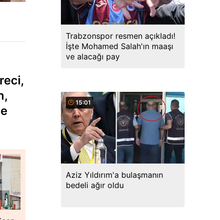
Trabzonspor resmen açıkladı!
İşte Mohamed Salah'ın maaşı
ve alacağı pay
reci,
n,
15:01
se
Aziz Yıldırım'a bulaşmanın
bedeli ağır oldu