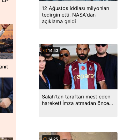
 El-
12 Ağustos iddiası milyonları
tedirgin etti! NASA'dan
açıklama geldi
14:43
anıt
Salah'tan taraftarı mest eden
hareket! İmza atmadan önce...
14:25