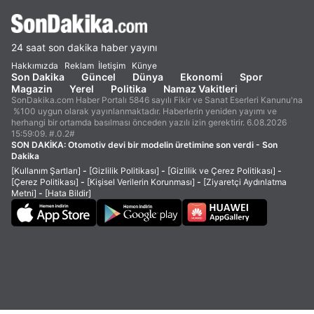
24 saat son dakika haber yayını
Hakkımızda
Reklam
İletişim
Künye
Son Dakika
Güncel
Dünya
Ekonomi
Spor
Magazin
Yerel
Politika
Namaz Vakitleri
SonDakika.com Haber Portalı 5846 sayılı Fikir ve Sanat Eserleri Kanunu'na
%100 uygun olarak yayınlanmaktadır. Haberlerin yeniden yayımı ve
herhangi bir ortamda basılması önceden yazılı izin gerektirir. 6.08.2026
15:59:09. #.0.2#
SON DAKİKA:
Otomotiv devi bir modelin üretimine son verdi - Son
Dakika
[Kullanım Şartları]
-
[Gizlilik Politikası]
-
[Gizlilik ve Çerez Politikası]
-
[Çerez Politikası]
-
[Kişisel Verilerin Korunması]
-
[Ziyaretçi Aydınlatma
Metni]
-
[Hata Bildir]