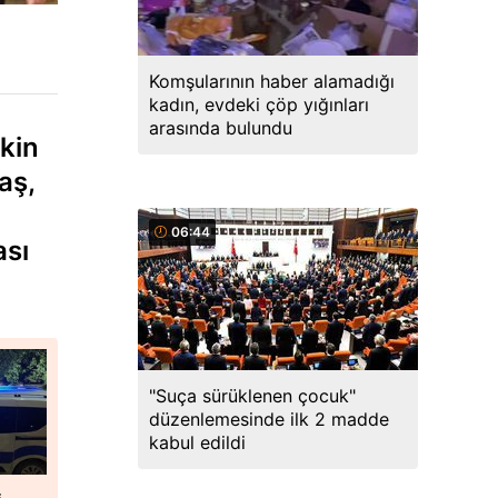
Komşularının haber alamadığı
kadın, evdeki çöp yığınları
arasında bulundu
şkin
aş,
06:44
ası
"Suça sürüklenen çocuk"
düzenlemesinde ilk 2 madde
kabul edildi