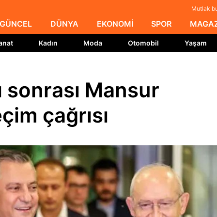
Mutlak bu
GÜNCEL
DÜNYA
EKONOMİ
SPOR
MAGAZ
anat
Kadın
Moda
Otomobil
Yaşam
ı sonrası Mansur
eçim çağrısı