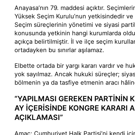
Anayasa’nın 79. maddesi açıktır. Seçimleri
Yüksek Seçim Kurulu’nun yetkisindedir ve Y
Seçim süreçlerinin yönetimi ve siyasi parti
konusunda yetkinin hangi kurumlarda old
açıkça belirtilmiştir. İl ve ilçe seçim kurull
ortadayken bu sınırlar aşılamaz.
Elbette ortada bir yargı kararı vardır ve hu
yok sayılmaz. Ancak hukuki süreçler; siyasi
bölmenin ya da tasfiye etmenin aracı hâlin
“YAPILMASI GEREKEN PARTİNİN K
AY İÇERİSİNDE KONGRE KARARI 
AÇIKLAMASI”
Amaç; Cumhuriyet Halk Partisi’ni kendi için