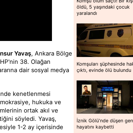
Komşu ölüm saçtı! Bir kiş
öldü, 5 yaşındaki çocuk
yaralandı
nsur Yavaş
, Ankara Bölge
HP'nin 38. Olağan
Komşuları şüphesinde hak
ararına dair sosyal medya
çıktı, evinde ölü bulundu
çinde kenetlenmesi
demokrasiye, hukuka ve
mlerinin ortak akıl ve
iğini söyledi. Yavaş,
İznik Gölü'nde düşen ge
esiyle 1-2 ay içerisinde
hayatını kaybetti