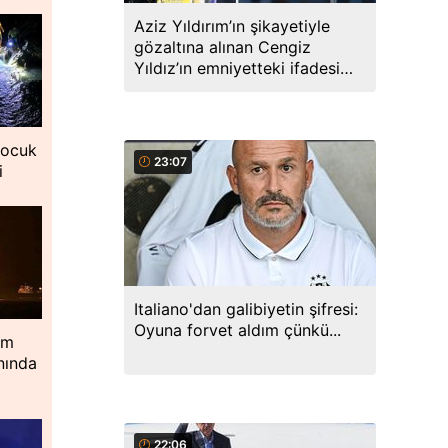
Aziz Yıldırım’ın şikayetiyle
gözaltına alınan Cengiz
Yıldız’ın emniyetteki ifadesi
ortaya çıktı
çocuk
23:07
i
Italiano'dan galibiyetin şifresi:
Oyuna forvet aldım çünkü...
im
nında
22:06