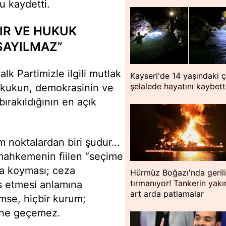
u kaydetti.
DIR VE HUKUK
SAYILMAZ”
lk Partimizle ilgili mutlak
Kayseri'de 14 yaşındaki 
şelalede hayatını kaybett
hukukun, demokrasinin ve
 bırakıldığının en açık
m noktalardan biri şudur…
ahkemenin fiilen “seçime
aya koyması; ceza
Hürmüz Boğazı'nda geril
tırmanıyor! Tankerin yakı
 etmesi anlamına
art arda patlamalar
mse, hiçbir kurum;
rine geçemez.