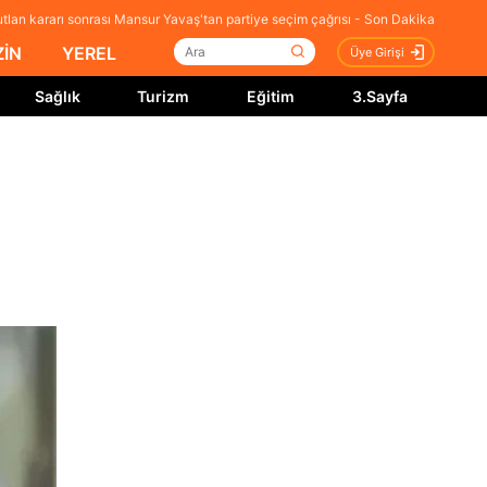
tlan kararı sonrası Mansur Yavaş'tan partiye seçim çağrısı - Son Dakika
İN
YEREL
Üye Girişi
Sağlık
Turizm
Eğitim
3.Sayfa