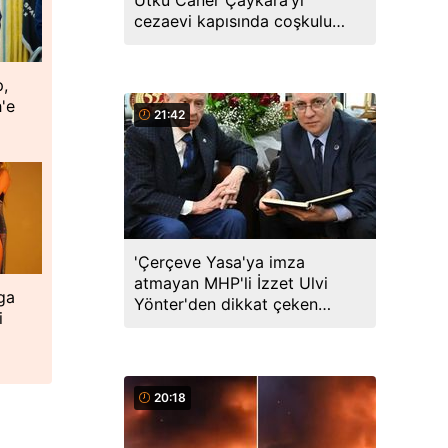
Utku Caner Çaykara’yı
cezaevi kapısında coşkulu
kalabalık karşıladı
p,
'e
21:42
'Çerçeve Yasa'ya imza
atmayan MHP'li İzzet Ulvi
ga
Yönter'den dikkat çeken
i
paylaşım: Bir canım var...
20:18