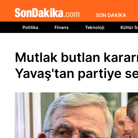
SON DAKİKA
Politika
Finans
Teknoloji
Kültür S
Mutlak butlan karar
Yavaş'tan partiye s