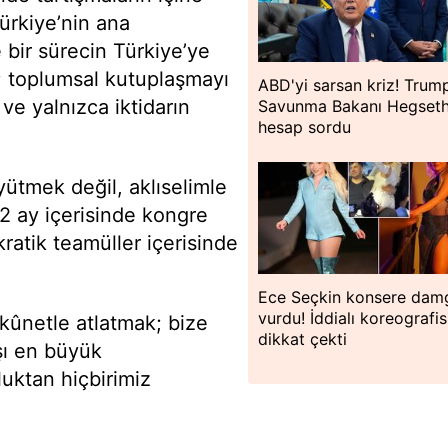
rkiye’nin ana
e bir sürecin Türkiye’ye
o; toplumsal kutuplaşmayı
ABD'yi sarsan kriz! Trum
 ve yalnızca iktidarın
Savunma Bakanı Hegseth
hesap sordu
ütmek değil, aklıselimle
-2 ay içerisinde kongre
ratik teamüller içerisinde
Ece Seçkin konsere dam
vurdu! İddialı koreografis
ükûnetle atlatmak; bize
dikkat çekti
şı en büyük
uktan hiçbirimiz