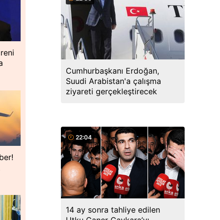
reni
a
Cumhurbaşkanı Erdoğan,
Suudi Arabistan'a çalışma
ziyareti gerçekleştirecek
22:04
ber!
t
14 ay sonra tahliye edilen