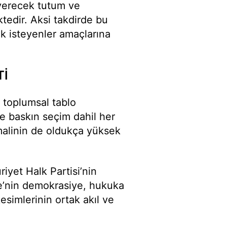
 verecek tutum ve
edir. Aksi takdirde bu
ek isteyenler amaçlarına
Tİ
 toplumsal tablo
 baskın seçim dahil her
malinin de oldukça yüksek
yet Halk Partisi’nin
ye’nin demokrasiye, hukuka
esimlerinin ortak akıl ve