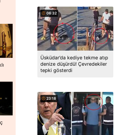
i
06:32
Üsküdar’da kediye tekme atıp
denize düşürdü! Çevredekiler
lı
tepki gösterdi
23:18
nç