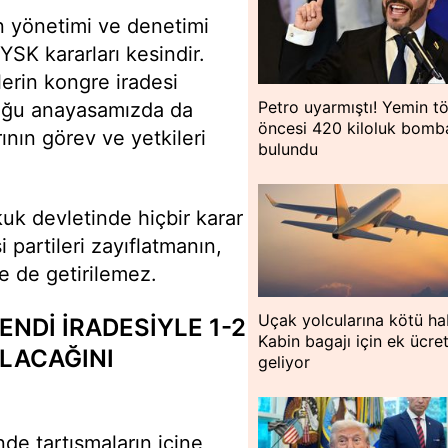
n yönetimi ve denetimi
SK kararları kesindir.
lerin kongre iradesi
Petro uyarmıştı! Yemin tö
uğu anayasamızda da
öncesi 420 kiloluk bomb
arının görev ve yetkileri
bulundu
kuk devletinde hiçbir karar
 partileri zayıflatmanın,
e de getirilemez.
Uçak yolcularına kötü ha
ENDİ İRADESİYLE 1-2
Kabin bagajı için ek ücre
ALACAĞINI
geliyor
de tartışmaların içine