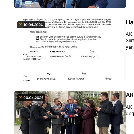
Ha
10.04.2026
AK 
Sii
yanı
AK
09.04.2026
AK 
değ