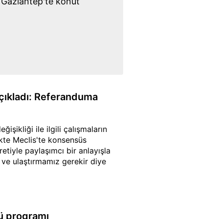
a Gaziantep'te konut
açıkladı: Referanduma
şikliği ile ilgili çalışmaların
likte Meclis'te konsensüs
tiyle paylaşımcı bir anlayışla
z ve ulaştırmamız gerekir diye
nü programı