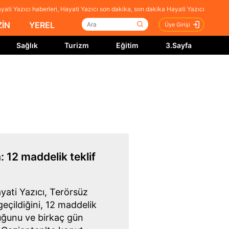
ati Yazıcı haberleri, Hayati Yazıcı son dakika, son dakika Hayati Yazıcı
İN
YEREL
Üye Girişi
Sağlık
Turizm
Eğitim
3.Sayfa
 12 maddelik teklif
yati Yazıcı, Terörsüz
eçildiğini, 12 maddelik
uğunu ve birkaç gün