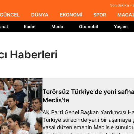
Son dakika Hay
GÜNCEL
DÜNYA
EKONOMİ
SPOR
MAGAZ
anat
Kadın
Moda
Otomobil
Yaşam
cı Haberleri
Terörsüz Türkiye'de yeni safha:
Meclis'te
AK Parti Genel Başkan Yardımcısı Ha
Türkiye sürecinde yeni bir aşamaya g
yasal düzenlemenin Meclis'e sunuld