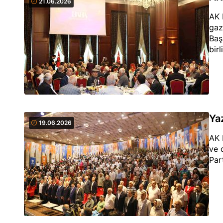
21.06.2026
AK 
gaz
Baş
bir
Ya
19.06.2026
AK 
ve 
Par