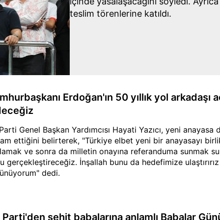
içinde yasalaşacağını söyledi. Ayrıc
teslim törenlerine katıldı.
mhurbaşkanı Erdoğan'ın 50 yıllık yol arkadaşı 
deceğiz
Parti Genel Başkan Yardımcısı Hayati Yazıcı, yeni anayasa deği
am ettiğini belirterek, "Türkiye elbet yeni bir anayasayı bir
lamak ve sonra da milletin onayına referanduma sunmak sure
u gerçekleştireceğiz. İnşallah bunu da hedefimize ulaştırırı
ünüyorum" dedi.
 Parti'den şehit babalarına anlamlı Babalar Gü