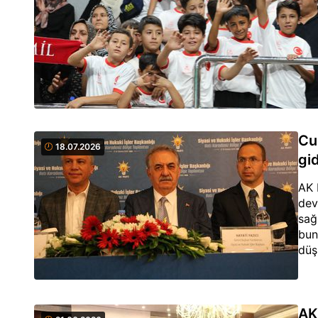
Cu
18.07.2026
gi
AK 
dev
sağ
bun
düş
AK