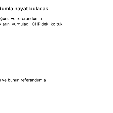
andumla hayat bulacak
lduğunu ve referandumla
klarını vurguladı, CHP'deki koltuk
nu ve bunun referandumla