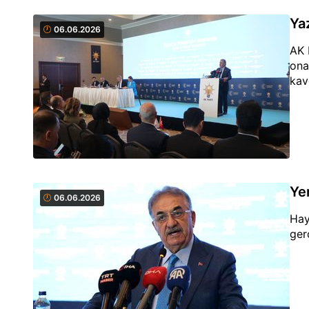
Ya
06.06.2026
AK 
ona
kavg
Ye
06.06.2026
Hay
ger