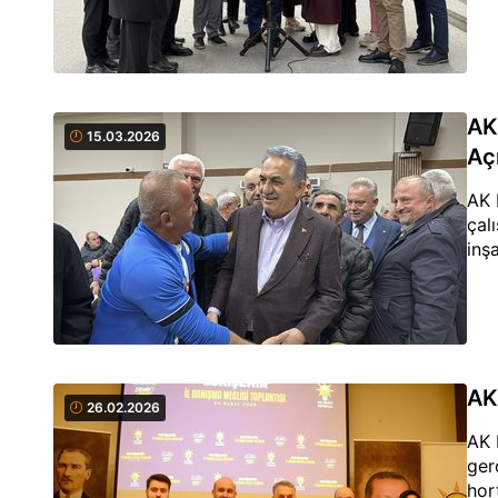
AK
15.03.2026
Aç
AK 
çal
inş
AK
26.02.2026
AK 
ger
hor