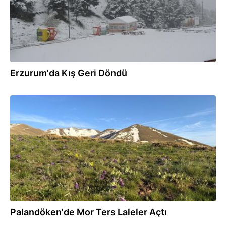
Erzurum'da Kış Geri Döndü
11.05.2025
Palandöken'de Mor Ters Laleler Açtı