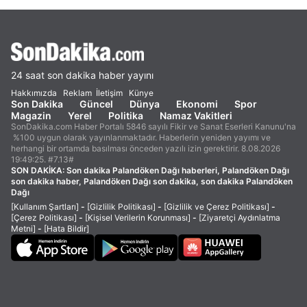
24 saat son dakika haber yayını
Hakkımızda
Reklam
İletişim
Künye
Son Dakika
Güncel
Dünya
Ekonomi
Spor
Magazin
Yerel
Politika
Namaz Vakitleri
SonDakika.com Haber Portalı 5846 sayılı Fikir ve Sanat Eserleri Kanunu'na
%100 uygun olarak yayınlanmaktadır. Haberlerin yeniden yayımı ve
herhangi bir ortamda basılması önceden yazılı izin gerektirir. 8.08.2026
19:49:25. #7.13#
SON DAKİKA:
Son dakika Palandöken Dağı haberleri, Palandöken Dağı
son dakika haber, Palandöken Dağı son dakika, son dakika Palandöken
Dağı
[Kullanım Şartları]
-
[Gizlilik Politikası]
-
[Gizlilik ve Çerez Politikası]
-
[Çerez Politikası]
-
[Kişisel Verilerin Korunması]
-
[Ziyaretçi Aydınlatma
Metni]
-
[Hata Bildir]