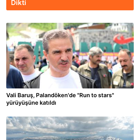
Dikti
04.07.2026
Vali Baruş, Palandöken'de "Run to stars"
yürüyüşüne katıldı
16.06.2026