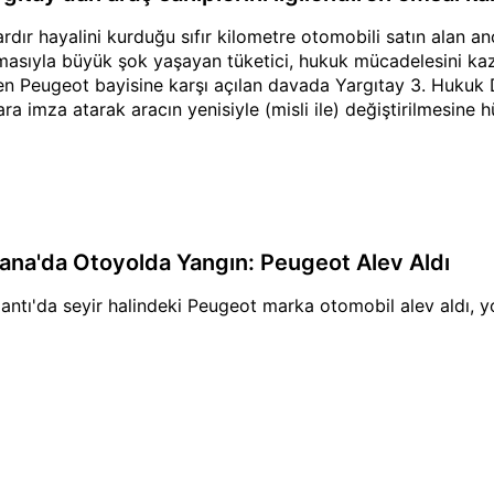
lardır hayalini kurduğu sıfır kilometre otomobili satın alan a
masıyla büyük şok yaşayan tüketici, hukuk mücadelesini ka
en Peugeot bayisine karşı açılan davada Yargıtay 3. Hukuk Da
ara imza atarak aracın yenisiyle (misli ile) değiştirilmesine 
ana'da Otoyolda Yangın: Peugeot Alev Aldı
antı'da seyir halindeki Peugeot marka otomobil alev aldı, y