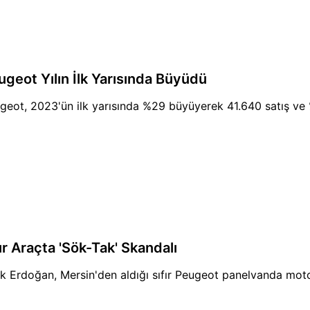
ugeot Yılın İlk Yarısında Büyüdü
geot, 2023'ün ilk yarısında %29 büyüyerek 41.640 satış ve %
ır Araçta 'Sök-Tak' Skandalı
ık Erdoğan, Mersin'den aldığı sıfır Peugeot panelvanda moto