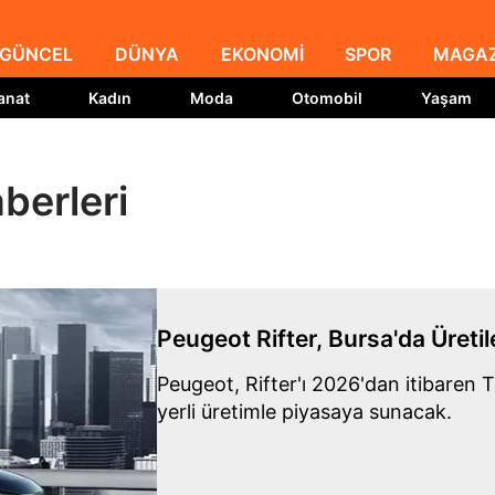
GÜNCEL
DÜNYA
EKONOMİ
SPOR
MAGAZ
anat
Kadın
Moda
Otomobil
Yaşam
berleri
Peugeot Rifter, Bursa'da Üreti
Peugeot, Rifter'ı 2026'dan itibaren 
yerli üretimle piyasaya sunacak.