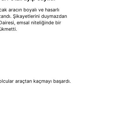
ncak aracın boyalı ve hasarlı
zandı. Şikayetlerini duymazdan
iresi, emsal niteliğinde bir
hükmetti.
olcular araçtan kaçmayı başardı.