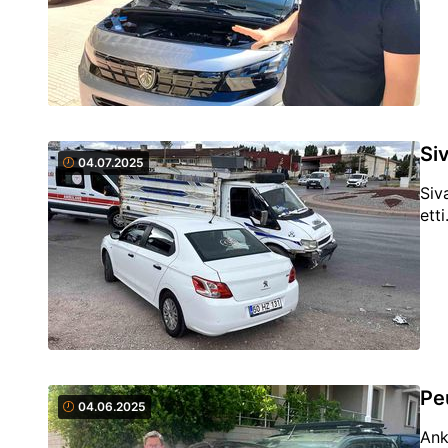
Siv
04.07.2025
Siv
etti
Pe
04.06.2025
Ank