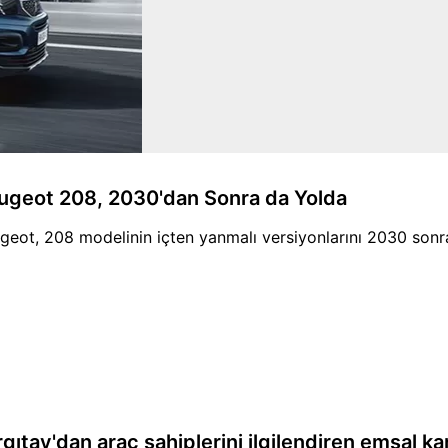
ugeot 208, 2030'dan Sonra da Yolda
geot, 208 modelinin içten yanmalı versiyonlarını 2030 sonra
gıtay'dan araç sahiplerini ilgilendiren emsal kar