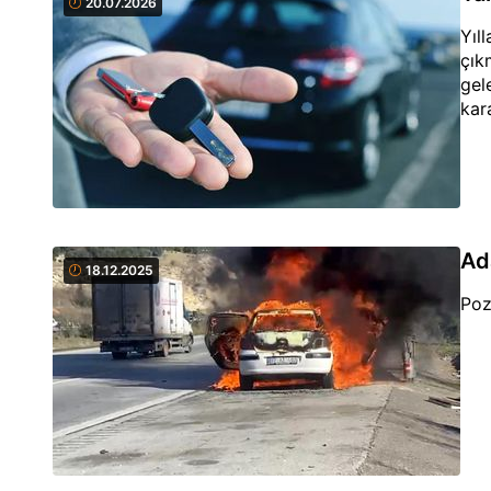
20.07.2026
Yıl
çık
gel
kar
Ad
18.12.2025
Poz