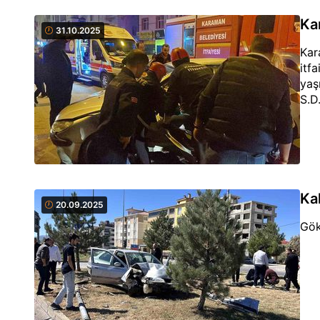
Ka
31.10.2025
Kar
itf
yaş
S.D
Ka
20.09.2025
Gök