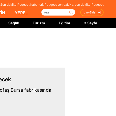
Son dakika Peugeot haberleri, Peugeot son dakika, son dakika Peugeot
İN
YEREL
Üye Girişi
Sağlık
Turizm
Eğitim
3.Sayfa
lecek
Tofaş Bursa fabrikasında