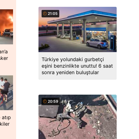
21:05
an’a
sker
Türkiye yolundaki gurbetçi
eşini benzinlikte unuttu! 6 saat
sonra yeniden buluştular
20:59
 atıp
iler