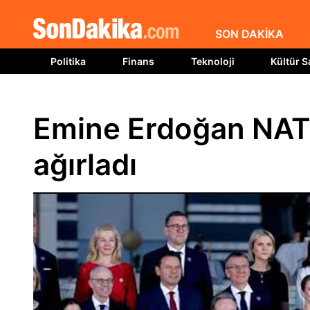
SON DAKİKA
Politika
Finans
Teknoloji
Kültür S
Emine Erdoğan NATO 
ağırladı