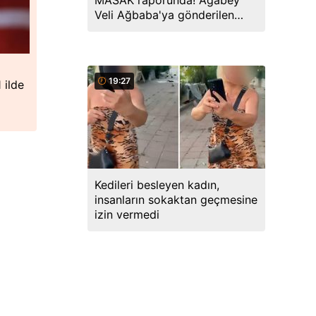
MASAK raporunda! Ağabey
Veli Ağbaba'ya gönderilen
miktar dudak uçuklattı
19:27
 ilde
Kedileri besleyen kadın,
insanların sokaktan geçmesine
izin vermedi