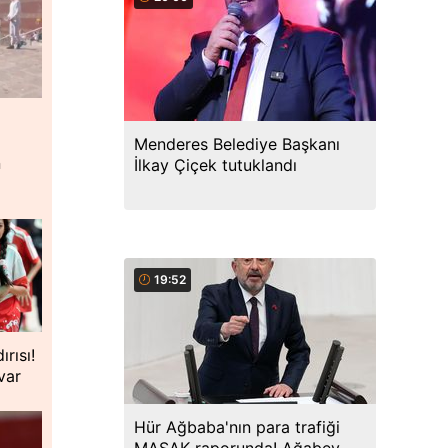
Menderes Belediye Başkanı
n
İlkay Çiçek tutuklandı
19:52
rısı!
var
Hür Ağbaba'nın para trafiği