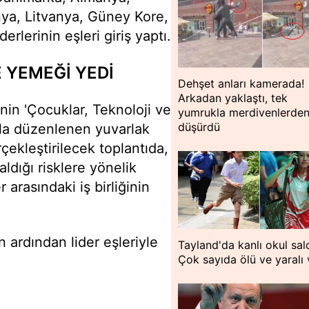
nya, Litvanya, Güney Kore,
rlerinin eşleri giriş yaptı.
E YEMEĞİ YEDİ
Dehşet anları kamerada!
Arkadan yaklaştı, tek
nin 'Çocuklar, Teknoloji ve
yumrukla merdivenlerde
düşürdü
la düzenlenen yuvarlak
çekleştirilecek toplantıda,
aldığı risklere yönelik
 arasındaki iş birliğinin
 ardından lider eşleriyle
Tayland'da kanlı okul saldı
Çok sayıda ölü ve yaralı 