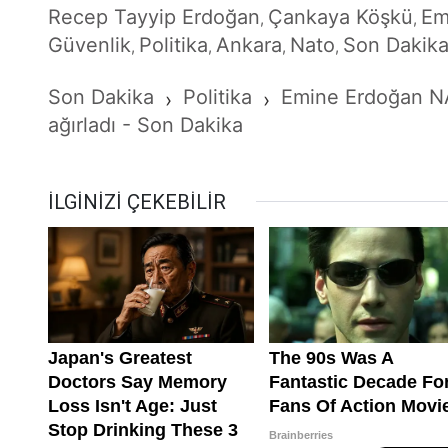
Recep Tayyip Erdoğan
Çankaya Köşkü
Em
,
,
Güvenlik
Politika
Ankara
Nato
Son Dakik
,
,
,
,
Son Dakika
Politika
Emine Erdoğan NAT
›
›
ağırladı - Son Dakika