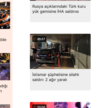
Rusya açıklarındaki Türk kuru
yük gemisine İHA saldırısı
20:37
adde
İstismar şüphelisine silahlı
saldırı: 2 ağır yaralı
dığı
rı
20:00