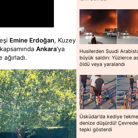
 eşi
Emine Erdoğan
, Kuzey
i kapsamında
Ankara
'ya
Husilerden Suudi Arabist
e ağırladı.
büyük saldırı: Yüzlerce a
öldü veya yaralandı
Üsküdar’da kediye tekme
denize düşürdü! Çevredek
tepki gösterdi