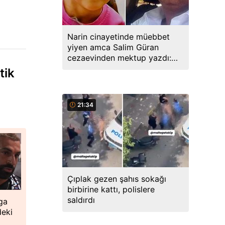
Narin cinayetinde müebbet
yiyen amca Salim Güran
cezaevinden mektup yazdı:
Biz masumuz, katil değiliz
tik
21:34
Çıplak gezen şahıs sokağı
birbirine kattı, polislere
saldırdı
ga
deki