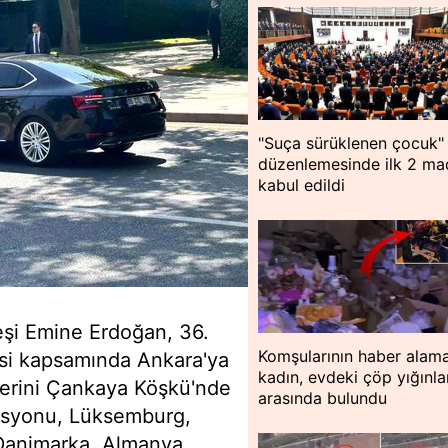
"Suça sürüklenen çocuk"
düzenlemesinde ilk 2 m
kabul edildi
şi Emine Erdoğan, 36.
Komşularının haber alama
si kapsamında Ankara'ya
kadın, evdeki çöp yığınla
lerini Çankaya Köşkü'nde
arasında bulundu
omisyonu, Lüksemburg,
Danimarka, Almanya,