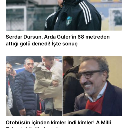
Serdar Dursun, Arda Güler'in 68 metreden
attığı golü denedi! İşte sonuç
26.03.2026
Otobüsün içinden kimler indi kimler! A Milli