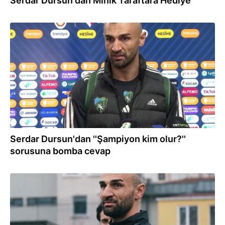
Serdar Dursun'dan Minik Taraftara Hediye
12.04.2026
Serdar Dursun'dan ''Şampiyon kim olur?''
sorusuna bomba cevap
27.03.2026