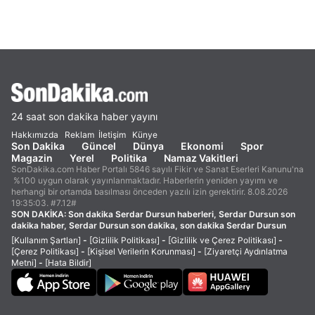
24 saat son dakika haber yayını
Hakkımızda
Reklam
İletişim
Künye
Son Dakika
Güncel
Dünya
Ekonomi
Spor
Magazin
Yerel
Politika
Namaz Vakitleri
SonDakika.com Haber Portalı 5846 sayılı Fikir ve Sanat Eserleri Kanunu'na
%100 uygun olarak yayınlanmaktadır. Haberlerin yeniden yayımı ve
herhangi bir ortamda basılması önceden yazılı izin gerektirir. 8.08.2026
19:35:03. #7.12#
SON DAKİKA:
Son dakika Serdar Dursun haberleri, Serdar Dursun son
dakika haber, Serdar Dursun son dakika, son dakika Serdar Dursun
[Kullanım Şartları]
-
[Gizlilik Politikası]
-
[Gizlilik ve Çerez Politikası]
-
[Çerez Politikası]
-
[Kişisel Verilerin Korunması]
-
[Ziyaretçi Aydınlatma
Metni]
-
[Hata Bildir]