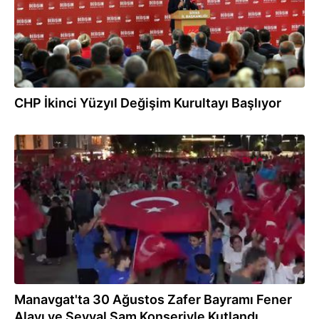
CHP İkinci Yüzyıl Değişim Kurultayı Başlıyor
31.08.2024
Manavgat'ta 30 Ağustos Zafer Bayramı Fener
Alayı ve Şevval Sam Konseriyle Kutlandı