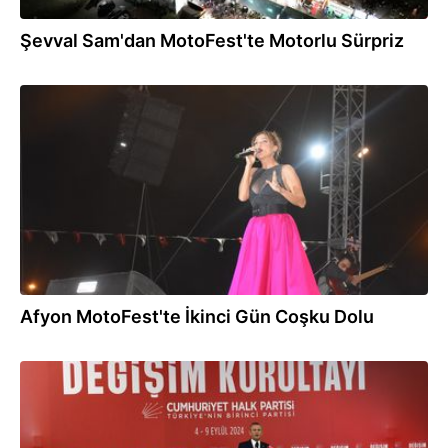
Şevval Sam'dan MotoFest'te Motorlu Sürpriz
06.09.2024
Afyon MotoFest'te İkinci Gün Coşku Dolu
05.09.2024