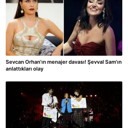
08.10.2025
Sevcan Orhan'ın menajer davası! Şevval Sam'ın
anlattıkları olay
14.09.2025