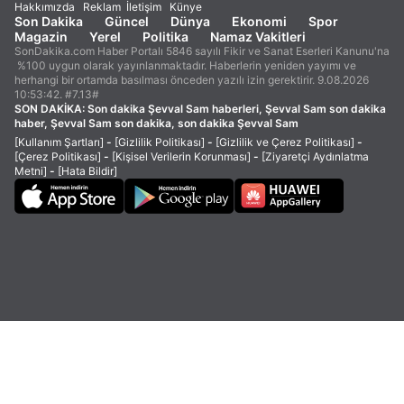
Hakkımızda
Reklam
İletişim
Künye
Son Dakika
Güncel
Dünya
Ekonomi
Spor
Magazin
Yerel
Politika
Namaz Vakitleri
SonDakika.com Haber Portalı 5846 sayılı Fikir ve Sanat Eserleri Kanunu'na
%100 uygun olarak yayınlanmaktadır. Haberlerin yeniden yayımı ve
herhangi bir ortamda basılması önceden yazılı izin gerektirir. 9.08.2026
10:53:42. #7.13#
SON DAKİKA:
Son dakika Şevval Sam haberleri, Şevval Sam son dakika
haber, Şevval Sam son dakika, son dakika Şevval Sam
[Kullanım Şartları]
-
[Gizlilik Politikası]
-
[Gizlilik ve Çerez Politikası]
-
[Çerez Politikası]
-
[Kişisel Verilerin Korunması]
-
[Ziyaretçi Aydınlatma
Metni]
-
[Hata Bildir]