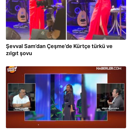
Şevval Sam’dan Çeşme’de Kürtçe türkü ve
zılgıt şovu
12.01.2026