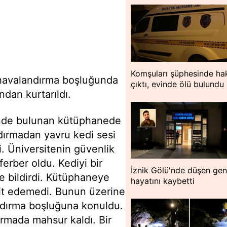
Komşuları şüphesinde hak
havalandırma boşluğunda
çıktı, evinde ölü bulundu
ndan kurtarıldı.
de bulunan kütüphanede
dırmadan yavru kedi sesi
i. Üniversitenin güvenlik
ferber oldu. Kediyi bir
İznik Gölü'nde düşen ge
e bildirdi. Kütüphaneye
hayatını kaybetti
pit edemedi. Bunun üzerine
ndırma boşluğuna konuldu.
ırmada mahsur kaldı. Bir