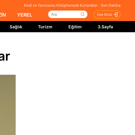
Kedi ve Yavrusunu Kütüphanede Kurtardılar - Son Dakika
İN
YEREL
Üye Girişi
Sağlık
Turizm
Eğitim
3.Sayfa
ar