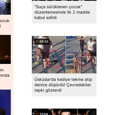
"Suça sürüklenen çocuk"
düzenlemesinde ilk 2 madde
kabul edildi
çocuk
i
06:32
im
nında
Üsküdar’da kediye tekme atıp
denize düşürdü! Çevredekiler
tepki gösterdi
22:04