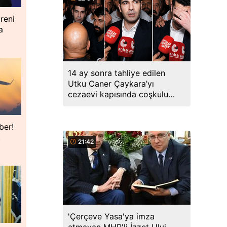
reni
a
14 ay sonra tahliye edilen
Utku Caner Çaykara’yı
cezaevi kapısında coşkulu
kalabalık karşıladı
ber!
t
21:42
'Çerçeve Yasa'ya imza