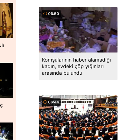
06:50
lı
Komşularının haber alamadığı
kadın, evdeki çöp yığınları
arasında bulundu
06:44
nç