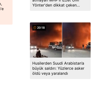
atmayan MHP'li İzzet Ulvi
p,
Yönter'den dikkat çeken
'e
paylaşım: Bir canım var...
20:18
Husilerden Suudi Arabistan’a
büyük saldırı: Yüzlerce asker
öldü veya yaralandı