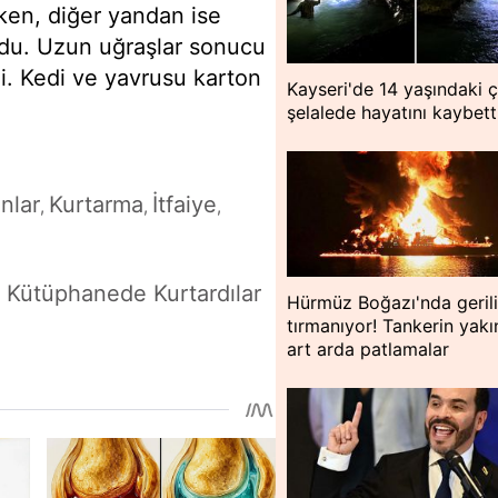
ken, diğer yandan ise
oldu. Uzun uğraşlar sonucu
i. Kedi ve yavrusu karton
Kayseri'de 14 yaşındaki 
şelalede hayatını kaybett
nlar
Kurtarma
İtfaiye
,
,
,
 Kütüphanede Kurtardılar
Hürmüz Boğazı'nda geril
tırmanıyor! Tankerin yakı
art arda patlamalar