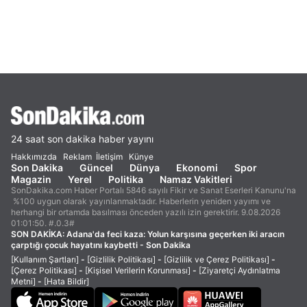
24 saat son dakika haber yayını
Hakkımızda
Reklam
İletişim
Künye
Son Dakika
Güncel
Dünya
Ekonomi
Spor
Magazin
Yerel
Politika
Namaz Vakitleri
SonDakika.com Haber Portalı 5846 sayılı Fikir ve Sanat Eserleri Kanunu'na
%100 uygun olarak yayınlanmaktadır. Haberlerin yeniden yayımı ve
herhangi bir ortamda basılması önceden yazılı izin gerektirir. 9.08.2026
01:01:50. #.0.3#
SON DAKİKA:
Adana'da feci kaza: Yolun karşısına geçerken iki aracın
çarptığı çocuk hayatını kaybetti - Son Dakika
[Kullanım Şartları]
-
[Gizlilik Politikası]
-
[Gizlilik ve Çerez Politikası]
-
[Çerez Politikası]
-
[Kişisel Verilerin Korunması]
-
[Ziyaretçi Aydınlatma
Metni]
-
[Hata Bildir]