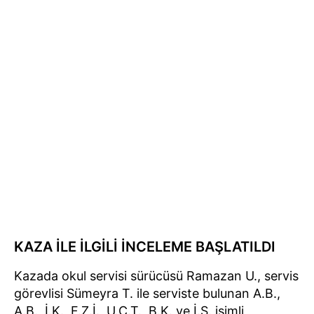
KAZA İLE İLGİLİ İNCELEME BAŞLATILDI
Kazada okul servisi sürücüsü Ramazan U., servis
görevlisi Sümeyra T. ile serviste bulunan A.B.,
A.B., İ.K., F.Z.İ., U.C.T., B.K. ve İ.Ş. isimli