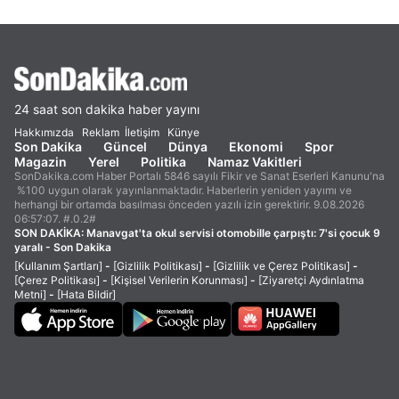
24 saat son dakika haber yayını
Hakkımızda
Reklam
İletişim
Künye
Son Dakika
Güncel
Dünya
Ekonomi
Spor
Magazin
Yerel
Politika
Namaz Vakitleri
SonDakika.com Haber Portalı 5846 sayılı Fikir ve Sanat Eserleri Kanunu'na
%100 uygun olarak yayınlanmaktadır. Haberlerin yeniden yayımı ve
herhangi bir ortamda basılması önceden yazılı izin gerektirir. 9.08.2026
06:57:07. #.0.2#
SON DAKİKA:
Manavgat'ta okul servisi otomobille çarpıştı: 7'si çocuk 9
yaralı - Son Dakika
[Kullanım Şartları]
-
[Gizlilik Politikası]
-
[Gizlilik ve Çerez Politikası]
-
[Çerez Politikası]
-
[Kişisel Verilerin Korunması]
-
[Ziyaretçi Aydınlatma
Metni]
-
[Hata Bildir]