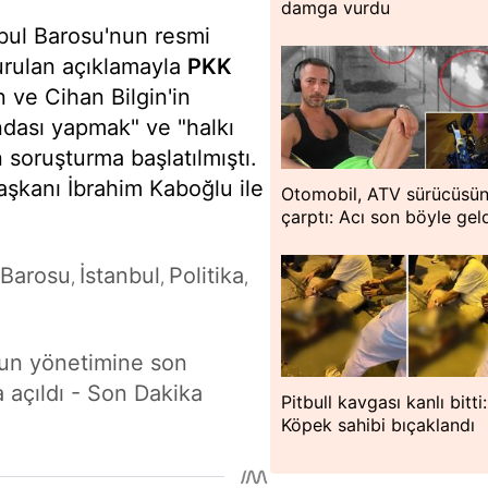
damga vurdu
nbul Barosu'nun resmi
urulan açıklamayla
PKK
n ve Cihan Bilgin'in
ndası yapmak" ve "halkı
 soruşturma başlatılmıştı.
şkanı İbrahim Kaboğlu ile
Otomobil, ATV sürücüsü
çarptı: Acı son böyle gel
 Barosu
İstanbul
Politika
,
,
,
nun yönetimine son
 açıldı - Son Dakika
Pitbull kavgası kanlı bitti:
Köpek sahibi bıçaklandı