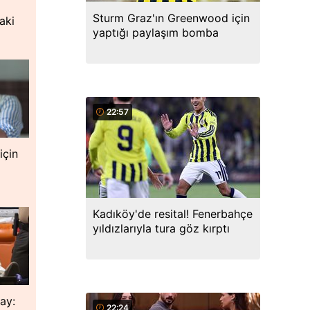
Sturm Graz'ın Greenwood için
aki
yaptığı paylaşım bomba
ı
22:57
için
Kadıköy'de resital! Fenerbahçe
yıldızlarıyla tura göz kırptı
lay:
22:24