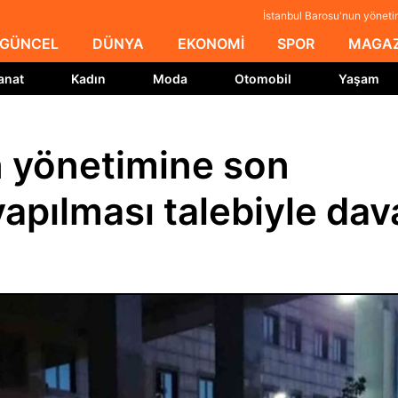
İstanbul Barosu'nun yöneti
GÜNCEL
DÜNYA
EKONOMİ
SPOR
MAGAZ
anat
Kadın
Moda
Otomobil
Yaşam
n yönetimine son
yapılması talebiyle dav