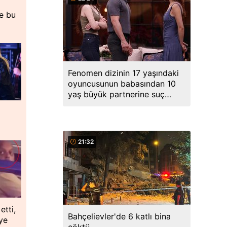
de bu
Fenomen dizinin 17 yaşındaki
oyuncusunun babasından 10
yaş büyük partnerine suç
duyurusu
21:32
etti,
Bahçelievler'de 6 katlı bina
ye