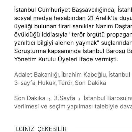
İstanbul Cumhuriyet Başsavcılığınca, İsta
sosyal medya hesabından 21 Aralık'ta duy
üyeliği bulunan firari sanıklar Nazım Daşta
övüldüğü iddiasıyla "terör örgütü propaga
yanıltıcı bilgiyi alenen yaymak" suçlarından
Soruşturma kapsamında İstanbul Barosu Ba
Yönetim Kurulu Üyeleri ifade vermişti.
Adalet Bakanlığı
İbrahim Kaboğlu
İstanbul
,
,
3-sayfa
Hukuk
Terör
Son Dakika
,
,
,
Son Dakika
3.Sayfa
İstanbul Barosu'
›
›
verilmesi ve seçim yapılması talebiyle dava