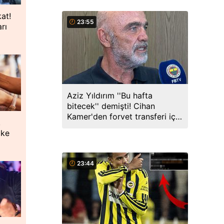
kat!
23:55
rı
Aziz Yıldırım ''Bu hafta
bitecek'' demişti! Cihan
Kamer'den forvet transferi için
,
açıklama
oke
23:44