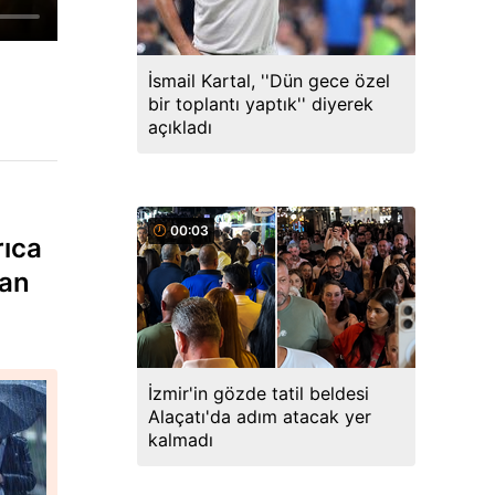
İsmail Kartal, ''Dün gece özel
bir toplantı yaptık'' diyerek
açıkladı
00:03
rıca
dan
İzmir'in gözde tatil beldesi
Alaçatı'da adım atacak yer
kalmadı