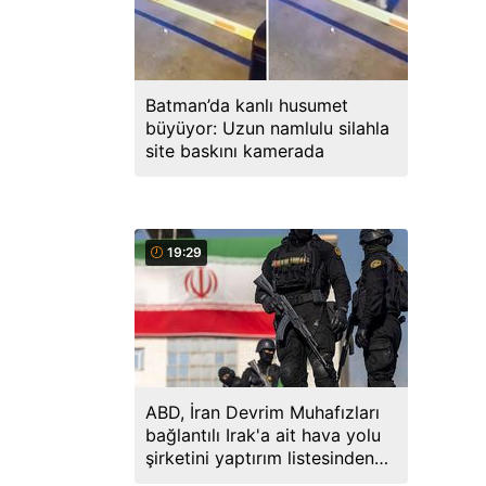
Batman’da kanlı husumet
büyüyor: Uzun namlulu silahla
site baskını kamerada
19:29
ABD, İran Devrim Muhafızları
bağlantılı Irak'a ait hava yolu
şirketini yaptırım listesinden
çıkardı