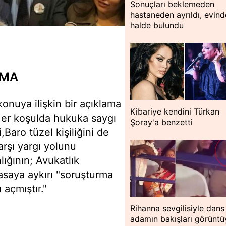
Sonuçları beklemeden
hastaneden ayrıldı, evin
halde bulundu
AMA
konuya ilişkin bir açıklama
Kibariye kendini Türkan
"Her koşulda hukuka saygı
Şoray'a benzetti
,Baro tüzel kişiliğini de
rşı yargı yolunu
ığının; Avukatlık
saya aykırı "soruşturma
 açmıştır."
Rihanna sevgilisiyle dans 
adamın bakışları görüntü