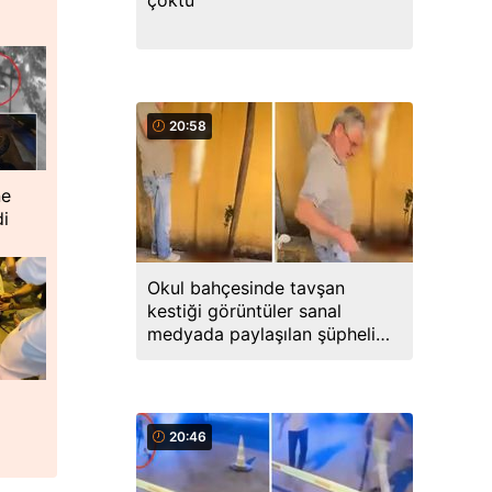
çöktü
20:58
ne
di
Okul bahçesinde tavşan
kestiği görüntüler sanal
medyada paylaşılan şüpheli
gözaltına alındı
20:46