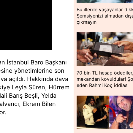
Bu illerde yaşayanlar dik
Şemsiyenizi almadan dışa
çıkmayın
an İstanbul Baro Başkanı
sine yönetimlerine son
70 bin TL hesap ödediler
ava açıldı. Hakkında dava
mekandan kovuldular! Ş
eden Rahmi Koç iddiası
ukiye Leyla Süren, Hürrem
li Barış Beşli, Yelda
alvarıcı, Ekrem Bilen
or.