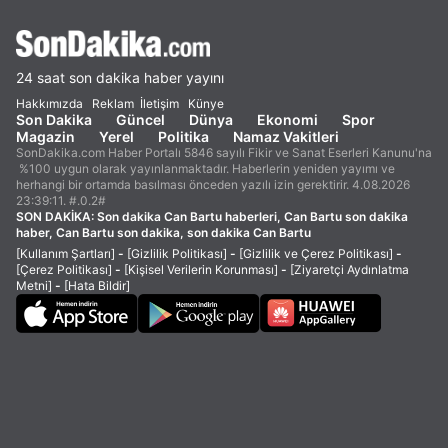
24 saat son dakika haber yayını
Hakkımızda
Reklam
İletişim
Künye
Son Dakika
Güncel
Dünya
Ekonomi
Spor
Magazin
Yerel
Politika
Namaz Vakitleri
SonDakika.com Haber Portalı 5846 sayılı Fikir ve Sanat Eserleri Kanunu'na
%100 uygun olarak yayınlanmaktadır. Haberlerin yeniden yayımı ve
herhangi bir ortamda basılması önceden yazılı izin gerektirir. 4.08.2026
23:39:11. #.0.2#
SON DAKİKA:
Son dakika Can Bartu haberleri, Can Bartu son dakika
haber, Can Bartu son dakika, son dakika Can Bartu
[Kullanım Şartları]
-
[Gizlilik Politikası]
-
[Gizlilik ve Çerez Politikası]
-
[Çerez Politikası]
-
[Kişisel Verilerin Korunması]
-
[Ziyaretçi Aydınlatma
Metni]
-
[Hata Bildir]