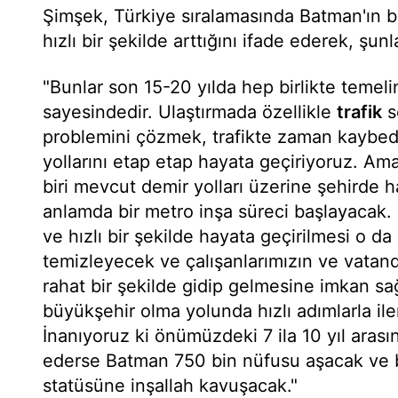
Şimşek, Türkiye sıralamasında Batman'ın ba
hızlı bir şekilde arttığını ifade ederek, şunl
"Bunlar son 15-20 yılda hep birlikte temelin
sayesindedir. Ulaştırmada özellikle
trafik
s
problemini çözmek, trafikte zaman kaybed
yollarını etap etap hayata geçiriyoruz. Am
biri mevcut demir yolları üzerine şehirde haf
anlamda bir metro inşa süreci başlayacak
ve hızlı bir şekilde hayata geçirilmesi o d
temizleyecek ve çalışanlarımızın ve vatand
rahat bir şekilde gidip gelmesine imkan 
büyükşehir olma yolunda hızlı adımlarla ile
İnanıyoruz ki önümüzdeki 7 ila 10 yıl ara
ederse Batman 750 bin nüfusu aşacak ve 
statüsüne inşallah kavuşacak."