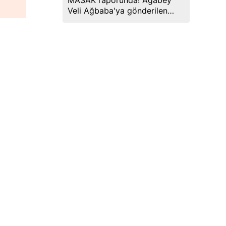
MASAK raporunda! Ağabey
Veli Ağbaba'ya gönderilen
miktar dudak uçuklattı