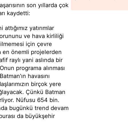
şarısının son yıllarda çok
arı kaydetti:
i attığımız yatırımlar
orununu ve hava kirliliği
ilmemesi için çevre
a en önemli projelerden
if raylı yani aslında bir
. Onun programa alınması
a Batman'ın havasını
aşlarımızın birçok yere
sağlayacak. Çünkü Batman
rliyor. Nüfusu 654 bin.
sında bugünkü trend devam
burası da büyükşehir