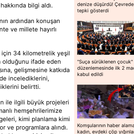
denize düşürdü! Çevredek
 hakkında bilgi aldı.
tepki gösterdi
nın ardından konuşan
te ve millete hayırlı
için 34 kilometrelik yeşil
m olduğunu ifade eden
"Suça sürüklenen çocuk"
düzenlemesinde ilk 2 m
ına, gelişmesine katkıda
kabul edildi
de incelediklerini,
lerini belirtti.
le ilgili büyük projeleri
anlı hemşehrilerimize
geleri, kimi planlama kimi
Komşularının haber alama
or ve programlara alındı.
kadın, evdeki çöp yığınla