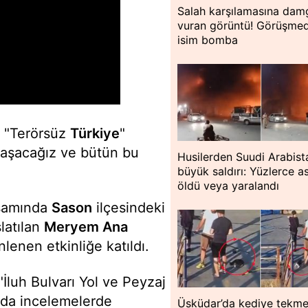
Salah karşılamasına dam
vuran görüntü! Görüşme
isim bomba
, "Terörsüz
Türkiye
"
 ulaşacağız ve bütün bu
Husilerden Suudi Arabist
büyük saldırı: Yüzlerce a
öldü veya yaralandı
psamında
Sason
ilçesindeki
latılan
Meryem Ana
nlenen etkinliğe katıldı.
luh Bulvarı Yol ve Peyzaj
anda incelemelerde
Üsküdar’da kediye tekme