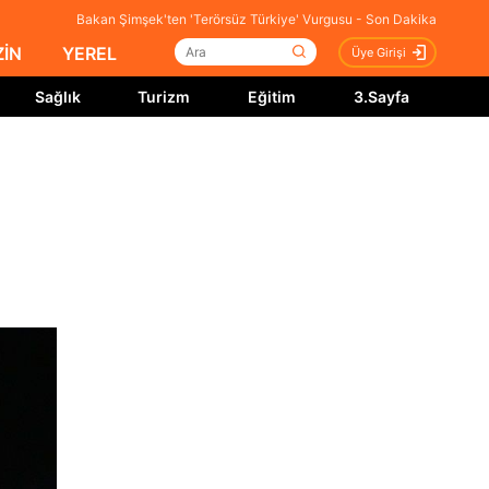
Bakan Şimşek'ten 'Terörsüz Türkiye' Vurgusu - Son Dakika
İN
YEREL
Üye Girişi
Sağlık
Turizm
Eğitim
3.Sayfa