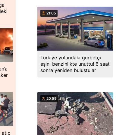
ga
deki
21:05
Türkiye yolundaki gurbetçi
eşini benzinlikte unuttu! 6 saat
an’a
sonra yeniden buluştular
sker
20:59
 atıp