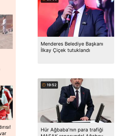
Menderes Belediye Başkanı
İlkay Çiçek tutuklandı
n
19:52
rısı!
Hür Ağbaba'nın para trafiği
var