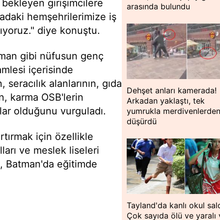
r bekleyen girişimcilere
arasında bulundu
adaki hemşehrilerimize iş
ıyoruz." diye konuştu.
tman gibi nüfusun genç
mlesi içerisinde
in, seracılık alanlarının, gıda
Dehşet anları kamerada!
in, karma OSB'lerin
Arkadan yaklaştı, tek
mlar olduğunu vurguladı.
yumrukla merdivenlerde
düşürdü
tırmak için özellikle
ları ve meslek liseleri
k, Batman'da eğitimde
Tayland'da kanlı okul saldı
Çok sayıda ölü ve yaralı 