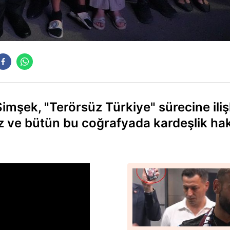
mşek, "Terörsüz Türkiye" sürecine iliş
ğız ve bütün bu coğrafyada kardeşlik ha