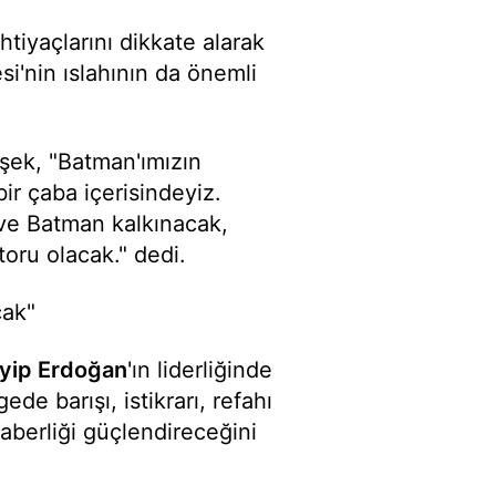
tiyaçlarını dikkate alarak
si'nin ıslahının da önemli
ek, "Batman'ımızın
ir çaba içerisindeyiz.
 ve Batman kalkınacak,
oru olacak." dedi.
cak"
yip Erdoğan
'ın liderliğinde
de barışı, istikrarı, refahı
eraberliği güçlendireceğini