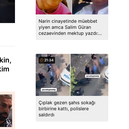
Narin cinayetinde müebbet
yiyen amca Salim Güran
cezaevinden mektup yazdı:
Biz masumuz, katil değiliz
kin,
21:34
kim
Çıplak gezen şahıs sokağı
birbirine kattı, polislere
saldırdı