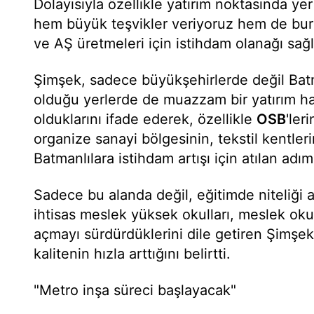
Dolayısıyla özellikle yatırım noktasında ye
hem büyük teşvikler veriyoruz hem de bur
ve AŞ üretmeleri için istihdam olanağı sağl
Şimşek, sadece büyükşehirlerde değil Ba
olduğu yerlerde de muazzam bir yatırım ha
olduklarını ifade ederek, özellikle
OSB
'ler
organize sanayi bölgesinin, tekstil kentler
Batmanlılara istihdam artışı için atılan adı
Sadece bu alanda değil, eğitimde niteliği ar
ihtisas meslek yüksek okulları, meslek okul
açmayı sürdürdüklerini dile getiren Şimşe
kalitenin hızla arttığını belirtti.
"Metro inşa süreci başlayacak"