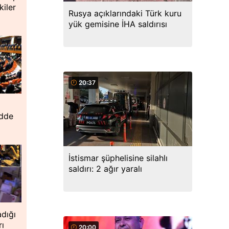
iler
Rusya açıklarındaki Türk kuru
yük gemisine İHA saldırısı
20:37
adde
İstismar şüphelisine silahlı
saldırı: 2 ağır yaralı
dığı
rı
20:00