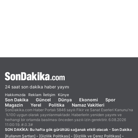
24 saat son dakika haber yayını
Hakkımızda
Reklam
İletişim
Künye
Son Dakika
Güncel
Dünya
Ekonomi
Spor
Magazin
Yerel
Politika
Namaz Vakitleri
SonDakika.com Haber Portalı 5846 sayılı Fikir ve Sanat Eserleri Kanunu'na
%100 uygun olarak yayınlanmaktadır. Haberlerin yeniden yayımı ve
herhangi bir ortamda basılması önceden yazılı izin gerektirir. 6.08.2026
11:00:19. #.0.3#
SON DAKİKA:
Bu hafta gök gürültülü sağanak etkili olacak - Son Dakika
[Kullanım Şartları]
-
[Gizlilik Politikası]
-
[Gizlilik ve Çerez Politikası]
-