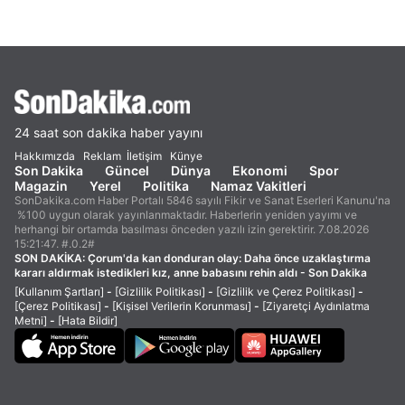
24 saat son dakika haber yayını
Hakkımızda
Reklam
İletişim
Künye
Son Dakika
Güncel
Dünya
Ekonomi
Spor
Magazin
Yerel
Politika
Namaz Vakitleri
SonDakika.com Haber Portalı 5846 sayılı Fikir ve Sanat Eserleri Kanunu'na
%100 uygun olarak yayınlanmaktadır. Haberlerin yeniden yayımı ve
herhangi bir ortamda basılması önceden yazılı izin gerektirir. 7.08.2026
15:21:47. #.0.2#
SON DAKİKA:
Çorum'da kan donduran olay: Daha önce uzaklaştırma
kararı aldırmak istedikleri kız, anne babasını rehin aldı - Son Dakika
[Kullanım Şartları]
-
[Gizlilik Politikası]
-
[Gizlilik ve Çerez Politikası]
-
[Çerez Politikası]
-
[Kişisel Verilerin Korunması]
-
[Ziyaretçi Aydınlatma
Metni]
-
[Hata Bildir]