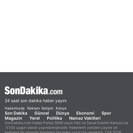
24 saat son dakika haber yayını
Hakkımızda
Reklam
İletişim
Künye
Son Dakika
Güncel
Dünya
Ekonomi
Spor
Magazin
Yerel
Politika
Namaz Vakitleri
SonDakika.com Haber Portalı 5846 sayılı Fikir ve Sanat Eserleri Kanunu'na
%100 uygun olarak yayınlanmaktadır. Haberlerin yeniden yayımı ve
herhangi bir ortamda basılması önceden yazılı izin gerektirir. 7.08.2026