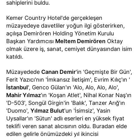
sahiplerini buldu.
Kemer Country Hotel'de gerçekleşen
müzayedeye davetliler yoğun ilgi gösterirken,
açılışa Demirören Holding Yönetim Kurulu
Başkan Yardımcısı
Meltem Demirören
Oktay
olmak üzere iş, sanat, cemiyet dünyasından isim
katıldı.
Müzayedede
Canan Demir
'in 'Geçmişte Bir Gün',
Ferit Yazıcı'nın 'İmkansız İletişim', Evrim Kılıç'ın '
İstanbul
', Genco Gülan'ın 'Alo, Alo, Alo, Alo',
Mahir Yılmaz
'ın 'Koşan Atlet', Nihal Konar Naş'ın
'D-503', Songül Girgin'in 'Balık', Tanzer Arığ'ın
'Duomo',
Yılmaz Bulut
'un 'İsimsiz', Yasin
Uysallar'ın 'Sütun' adlı eserleri en yüksek fiyat
teklifi veren sanat alıcısının oldu. Buradan elde
edilen gelirle önümüzdeki yıl ikincisi