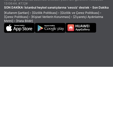
13:06:44. #7.12#
SON DAKİKA:
İstanbul heykel sanatçılarına 'sessiz' destek - Son Dakika
[Kullanım Şartları]
-
[Gizlilik Politikası]
-
[Gizlilik ve Çerez Politikası]
-
[Çerez Politikası]
-
[Kişisel Verilerin Korunması]
-
[Ziyaretçi Aydınlatma
Metni]
-
[Hata Bildir]