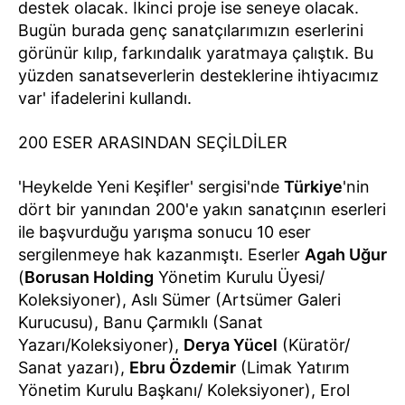
destek olacak. İkinci proje ise seneye olacak.
Bugün burada genç sanatçılarımızın eserlerini
görünür kılıp, farkındalık yaratmaya çalıştık. Bu
yüzden sanatseverlerin desteklerine ihtiyacımız
var' ifadelerini kullandı.
200 ESER ARASINDAN SEÇİLDİLER
'Heykelde Yeni Keşifler' sergisi'nde
Türkiye
'nin
dört bir yanından 200'e yakın sanatçının eserleri
ile başvurduğu yarışma sonucu 10 eser
sergilenmeye hak kazanmıştı. Eserler
Agah Uğur
(
Borusan Holding
Yönetim Kurulu Üyesi/
Koleksiyoner), Aslı Sümer (Artsümer Galeri
Kurucusu), Banu Çarmıklı (Sanat
Yazarı/Koleksiyoner),
Derya Yücel
(Küratör/
Sanat yazarı),
Ebru Özdemir
(Limak Yatırım
Yönetim Kurulu Başkanı/ Koleksiyoner), Erol