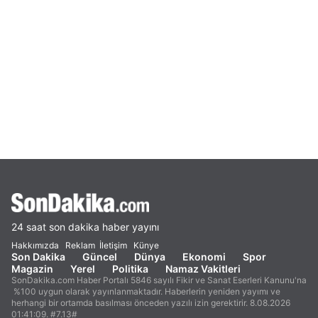
24 saat son dakika haber yayını
Hakkımızda
Reklam
İletişim
Künye
Son Dakika
Güncel
Dünya
Ekonomi
Spor
Magazin
Yerel
Politika
Namaz Vakitleri
SonDakika.com Haber Portalı 5846 sayılı Fikir ve Sanat Eserleri Kanunu'na
%100 uygun olarak yayınlanmaktadır. Haberlerin yeniden yayımı ve
herhangi bir ortamda basılması önceden yazılı izin gerektirir. 8.08.2026
01:41:09. #7.13#