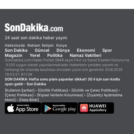
24 saat son dakika haber yayını
Hakkımızda
Reklam
İletişim
Künye
Son Dakika
Güncel
Dünya
Ekonomi
Spor
Magazin
Yerel
Politika
Namaz Vakitleri
SonDakika.com Haber Portalı 5846 sayılı Fikir ve Sanat Eserleri Kanunu'na
%100 uygun olarak yayınlanmaktadır. Haberlerin yeniden yayımı ve
herhangi bir ortamda basılması önceden yazılı izin gerektirir. 9.08.2026
19:03:27. #7.13#
SON DAKİKA:
Hafta sonu planı yapanlar dikkat! 30 il için sarı kodlu
uyarı geldi - Son Dakika
[Kullanım Şartları]
-
[Gizlilik Politikası]
-
[Gizlilik ve Çerez Politikası]
-
[Çerez Politikası]
-
[Kişisel Verilerin Korunması]
-
[Ziyaretçi Aydınlatma
Metni]
-
[Hata Bildir]