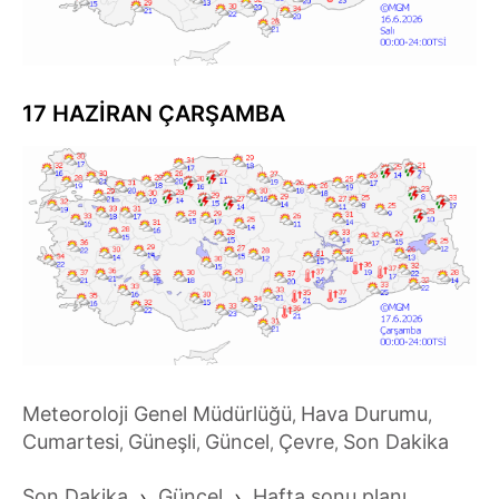
17 HAZİRAN ÇARŞAMBA
Meteoroloji Genel Müdürlüğü
Hava Durumu
,
,
Cumartesi
Güneşli
Güncel
Çevre
Son Dakika
,
,
,
,
Son Dakika
›
Güncel
›
Hafta sonu planı