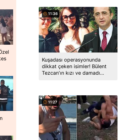
11:36
Özel
kes
Kuşadası operasyonunda
dikkat çeken isimler! Bülent
Tezcan'ın kızı ve damadı
gözaltında
11:27
ın