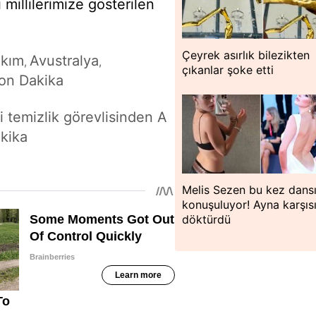
millilerimize gösterilen
Çeyrek asırlık bilezikten
akım
Avustralya
,
,
çıkanlar şoke etti
on Dakika
 temizlik görevlisinden A
akika
Melis Sezen bu kez dansı
konuşuluyor! Ayna karşıs
döktürdü