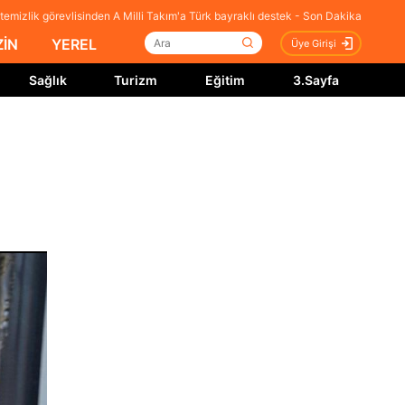
temizlik görevlisinden A Milli Takım'a Türk bayraklı destek - Son Dakika
İN
YEREL
Üye Girişi
Sağlık
Turizm
Eğitim
3.Sayfa