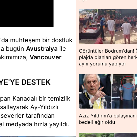
da muhteşem bir dostluk
nda bugün
Avustralya
ile
Görüntüler Bodrum'dan! 
kımımıza,
Vancouver
plajda olanları gören her
aynı yorumu yapıyor
YE'YE DESTEK
pan Kanadalı bir temizlik
sallayarak Ay-Yıldızlı
lseverler tarafından
Aziz Yıldırım'a bulaşman
bedeli ağır oldu
al medyada hızla yayıldı.