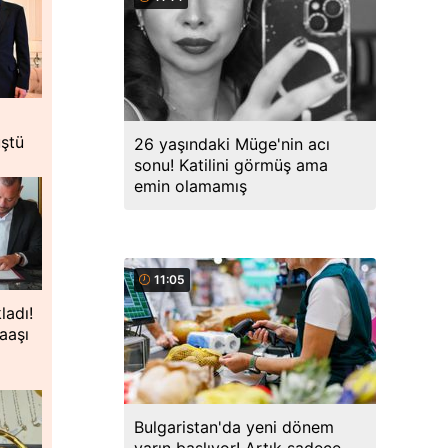
üştü
26 yaşındaki Müge'nin acı
sonu! Katilini görmüş ama
emin olamamış
11:05
ladı!
aaşı
Bulgaristan'da yeni dönem