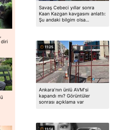
Savaş Cebeci yıllar sonra
Kaan Kazgan kavgasını anlattı:
Şu andaki bilgim olsa...
,
 diri
11:25
Ankara'nın ünlü AVM'si
kapandı mı? Görüntüler
lü
sonrası açıklama var
11:14