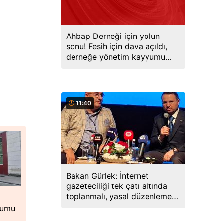
Ahbap Derneği için yolun
sonu! Fesih için dava açıldı,
derneğe yönetim kayyumu
atandı
11:40
Bakan Gürlek: İnternet
gazeteciliği tek çatı altında
toplanmalı, yasal düzenlemeye
hazırız
urumu