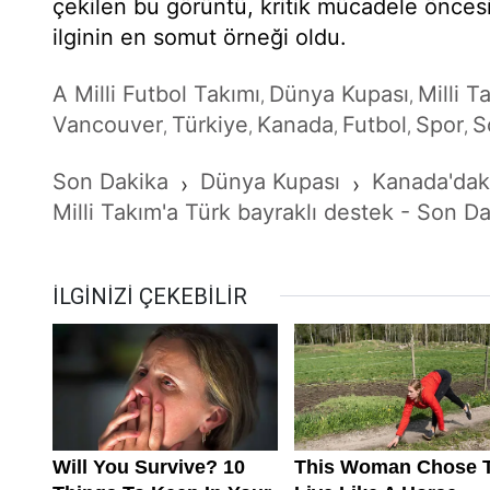
çekilen bu görüntü, kritik mücadele öncesi 
ilginin en somut örneği oldu.
A Milli Futbol Takımı
Dünya Kupası
Milli T
,
,
Vancouver
Türkiye
Kanada
Futbol
Spor
S
,
,
,
,
,
Son Dakika
Dünya Kupası
Kanada'daki
›
›
Milli Takım'a Türk bayraklı destek - Son D