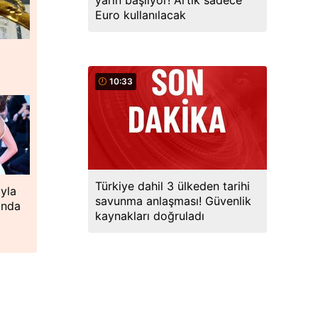
yarın başlıyor! Artık sadece
Euro kullanılacak
10:33
Türkiye dahil 3 ülkeden tarihi
yla
savunma anlaşması! Güvenlik
ında
kaynakları doğruladı