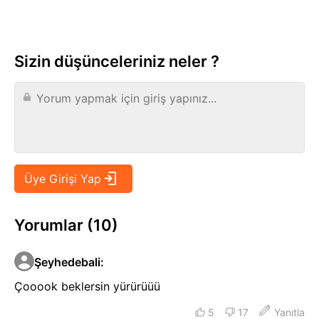
Sizin düşünceleriniz neler ?
Yorumlar (10)
Şeyhedebali
:
Çooook beklersin yürürüüü
5
17
Yanıtla