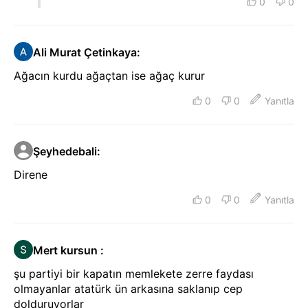
0
0
Ali Murat Çetinkaya
:
Ağacın kurdu ağaçtan ise ağaç kurur
0
0
Yanıtla
Şeyhedebali
:
Direne
0
0
Yanıtla
Mert kursun
:
şu partiyi bir kapatın memlekete zerre faydası
olmayanlar atatürk ün arkasına saklanıp cep
dolduruyorlar