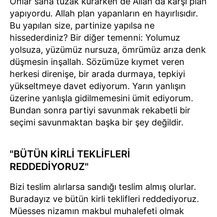
Onlar sana tuzak kurarken de Allah da karşı plan
yapıyordu. Allah plan yapanların en hayırlısıdır.
Bu yapılan size, partinize yapılsa ne
hissederdiniz? Bir diğer temenni: Yolumuz
yolsuza, yüzümüz nursuza, ömrümüz arıza denk
düşmesin inşallah. Sözümüze kıymet veren
herkesi direnişe, bir arada durmaya, tepkiyi
yükseltmeye davet ediyorum. Yarın yanlışın
üzerine yanlışla gidilmemesini ümit ediyorum.
Bundan sonra partiyi savunmak rekabetli bir
seçimi savunmaktan başka bir şey değildir.
"BÜTÜN KİRLİ TEKLİFLERİ
REDDEDİYORUZ"
Bizi teslim alırlarsa sandığı teslim almış olurlar.
Buradayız ve bütün kirli teklifleri reddediyoruz.
Müesses nizamın makbul muhalefeti olmak