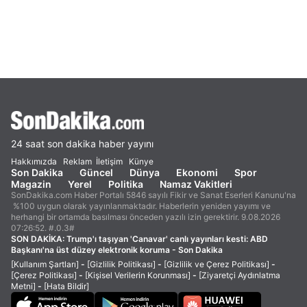
24 saat son dakika haber yayını
Hakkımızda
Reklam
İletişim
Künye
Son Dakika
Güncel
Dünya
Ekonomi
Spor
Magazin
Yerel
Politika
Namaz Vakitleri
SonDakika.com Haber Portalı 5846 sayılı Fikir ve Sanat Eserleri Kanunu'na
%100 uygun olarak yayınlanmaktadır. Haberlerin yeniden yayımı ve
herhangi bir ortamda basılması önceden yazılı izin gerektirir. 9.08.2026
07:26:52. #.0.3#
SON DAKİKA:
Trump'ı taşıyan 'Canavar' canlı yayınları kesti: ABD
Başkanı'na üst düzey elektronik koruma - Son Dakika
[Kullanım Şartları]
-
[Gizlilik Politikası]
-
[Gizlilik ve Çerez Politikası]
-
[Çerez Politikası]
-
[Kişisel Verilerin Korunması]
-
[Ziyaretçi Aydınlatma
Metni]
-
[Hata Bildir]