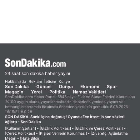
24 saat son dakika haber yayını
Hakkımızda
Reklam
İletişim
Künye
Son Dakika
Güncel
Dünya
Ekonomi
Spor
Magazin
Yerel
Politika
Namaz Vakitleri
SonDakika.com Haber Portalı 5846 sayılı Fikir ve Sanat Eserleri Kanunu'na
%100 uygun olarak yayınlanmaktadır. Haberlerin yeniden yayımı ve
herhangi bir ortamda basılması önceden yazılı izin gerektirir. 8.08.2026
16:15:21. #.0.2#
SON DAKİKA:
Sanki içine doğmuş! Oyuncu Ece İrtem'in son sözleri
ağlattı - Son Dakika
[Kullanım Şartları]
-
[Gizlilik Politikası]
-
[Gizlilik ve Çerez Politikası]
-
[Çerez Politikası]
-
[Kişisel Verilerin Korunması]
-
[Ziyaretçi Aydınlatma
Metni]
-
[Hata Bildir]