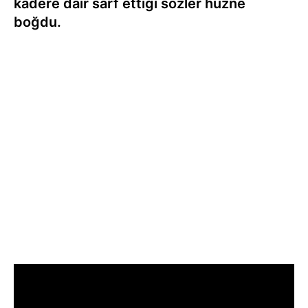
kadere dair sarf ettiği sözler hüzne
boğdu.