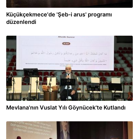
Küçükçekmece'de 'Şeb-i arus' programı
düzenlendi
25.12.2025
Mevlana'nın Vuslat Yılı Göynücek'te Kutlandı
25.12.2025