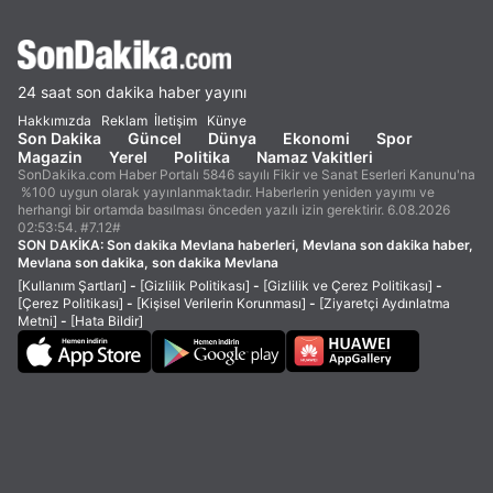
24 saat son dakika haber yayını
Hakkımızda
Reklam
İletişim
Künye
Son Dakika
Güncel
Dünya
Ekonomi
Spor
Magazin
Yerel
Politika
Namaz Vakitleri
SonDakika.com Haber Portalı 5846 sayılı Fikir ve Sanat Eserleri Kanunu'na
%100 uygun olarak yayınlanmaktadır. Haberlerin yeniden yayımı ve
herhangi bir ortamda basılması önceden yazılı izin gerektirir. 6.08.2026
02:53:54. #7.12#
SON DAKİKA:
Son dakika Mevlana haberleri, Mevlana son dakika haber,
Mevlana son dakika, son dakika Mevlana
[Kullanım Şartları]
-
[Gizlilik Politikası]
-
[Gizlilik ve Çerez Politikası]
-
[Çerez Politikası]
-
[Kişisel Verilerin Korunması]
-
[Ziyaretçi Aydınlatma
Metni]
-
[Hata Bildir]