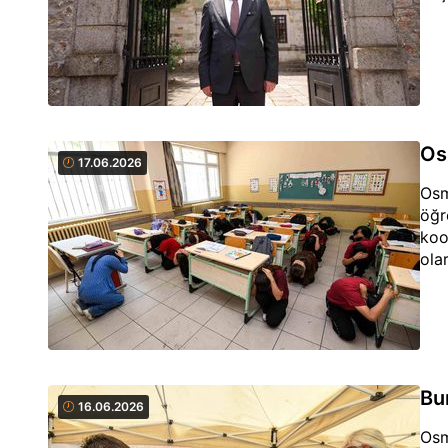
Os
17.06.2026
Osm
öğr
koo
olar
Bu
16.06.2026
Osm