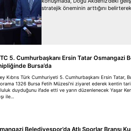
konuşmada, Doğu Akdeniz’deki gelişm
stratejik öneminin arttığını belirterek,
TC 5. Cumhurbaşkanı Ersin Tatar Osmangazi Be
hipliğinde Bursa’da
ey Kıbrıs Türk Cumhuriyeti 5. Cumhurbaşkanı Ersin Tatar, 
orama 1326 Bursa Fetih Müzesi’ni ziyaret ederek kentin tar
luluk duyduğunu ifade etti ve yarın düzenlenecek Yaşar Ke
şı ile...
mangazi Belediyespor’da Atlı Sporlar Branşı Ku