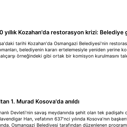
 yıllık Kozahan'da restorasyon krizi: Belediye g
sa'daki tarihi Kozahan'da Osmangazi Belediyesi'nin restoras
pmanları, belediyenin kararı ertelemesiyle yeniden yerine k
alıçarşı örneğindeki gibi ortak bir komisyon kurulmasını tale
ltan 1. Murad Kosova'da anıldı
anlı Devleti'nin savaş meydanında şehit olan tek padişahı o
avendigar Han, vefatının 637'nci yılında Kosova'nın başkenti
ında, Osmangazi Belediyesi tarafından düzenlenen programla