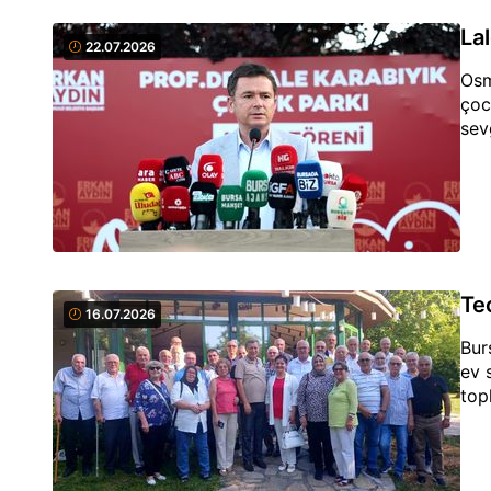
La
22.07.2026
Osm
çoc
sev
Te
16.07.2026
Bur
ev 
top