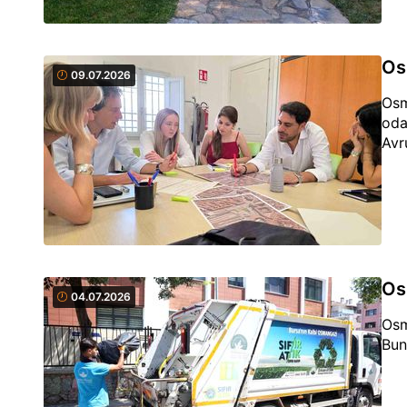
Os
09.07.2026
Osm
oda
Avr
Os
04.07.2026
Osm
Bun