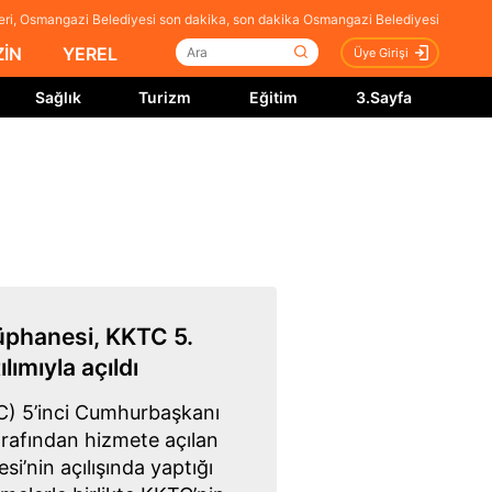
ri, Osmangazi Belediyesi son dakika, son dakika Osmangazi Belediyesi
İN
YEREL
Üye Girişi
Sağlık
Turizm
Eğitim
3.Sayfa
üphanesi, KKTC 5.
ımıyla açıldı
C) 5’inci Cumhurbaşkanı
arafından hizmete açılan
’nin açılışında yaptığı