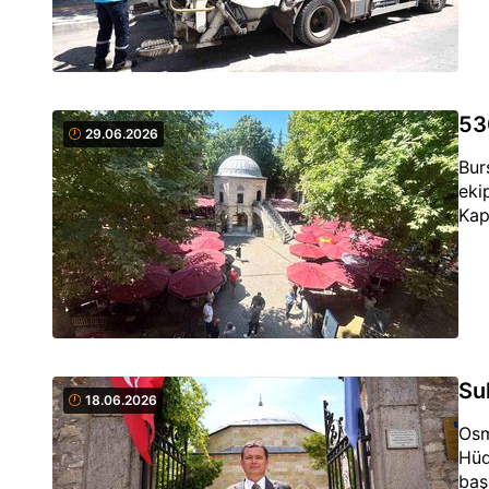
530
29.06.2026
Bur
eki
Kap
Su
18.06.2026
Osm
Hüd
baş