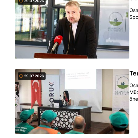
29.07.2026
Osm
Spor
Tem
29.07.2026
Osm
Müd
öne