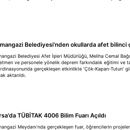
mangazi Belediyesi'nden okullarda afet bilinci 
angazi Belediyesi Afet İşleri Müdürlüğü, Meliha Cemal Bağc
etmen ve personele yönelik deprem farkındalık eğitimi ve ta
rdinasyonunda gerçekleşen etkinlikte 'Çök-Kapan-Tutun' gibi
ak aktarıldı.
rsa'da TÜBİTAK 4006 Bilim Fuarı Açıldı
angazi Meydanı'nda gerçekleşen fuar, öğrencilerin projelerin