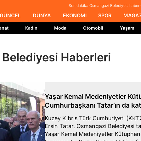
Son dakika Osmangazi Belediyesi haberle
GÜNCEL
DÜNYA
EKONOMİ
SPOR
MAGAZ
anat
Kadın
Moda
Otomobil
Yaşam
Belediyesi Haberleri
Yaşar Kemal Medeniyetler Küt
Cumhurbaşkanı Tatar’ın da katıl
Kuzey Kıbrıs Türk Cumhuriyeti (KKT
Ersin Tatar, Osmangazi Belediyesi t
Yaşar Kemal Medeniyetler Kütüphanesi