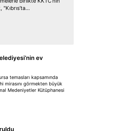
elerle birlikte KKTC’nin
 "Kıbrıs’ta...
lediyesi’nin ev
Bursa temasları kapsamında
ihi mirasını görmekten büyük
mal Medeniyetler Kütüphanesi
ruldu