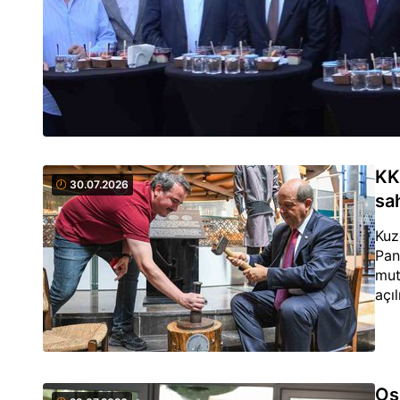
KK
30.07.2026
sa
Kuz
Pan
mut
açılı
Os