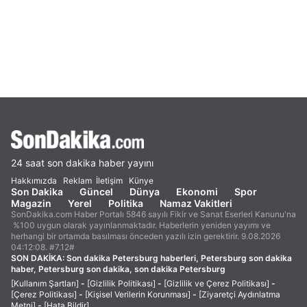
24 saat son dakika haber yayını
Hakkımızda
Reklam
İletişim
Künye
Son Dakika
Güncel
Dünya
Ekonomi
Spor
Magazin
Yerel
Politika
Namaz Vakitleri
SonDakika.com Haber Portalı 5846 sayılı Fikir ve Sanat Eserleri Kanunu'na
%100 uygun olarak yayınlanmaktadır. Haberlerin yeniden yayımı ve
herhangi bir ortamda basılması önceden yazılı izin gerektirir. 9.08.2026
04:12:08. #7.12#
SON DAKİKA:
Son dakika Petersburg haberleri, Petersburg son dakika
haber, Petersburg son dakika, son dakika Petersburg
[Kullanım Şartları]
-
[Gizlilik Politikası]
-
[Gizlilik ve Çerez Politikası]
-
[Çerez Politikası]
-
[Kişisel Verilerin Korunması]
-
[Ziyaretçi Aydınlatma
Metni]
-
[Hata Bildir]