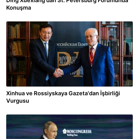
Ding Xuexiang'dan St. Petersburg Forumunda
Konuşma
21.06.2025
Xinhua ve Rossiyskaya Gazeta'dan İşbirliği
Vurgusu
20.06.2025