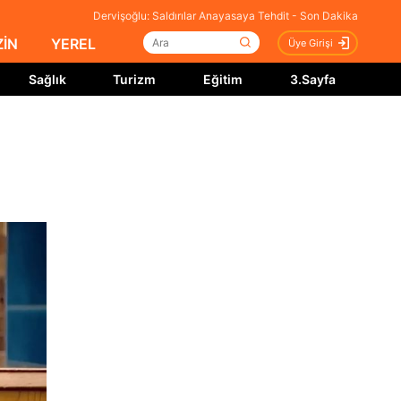
Dervişoğlu: Saldırılar Anayasaya Tehdit - Son Dakika
İN
YEREL
Üye Girişi
Sağlık
Turizm
Eğitim
3.Sayfa