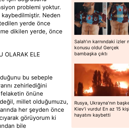
siyon problemi yoktur.
 kaybedilmiştir. Neden
tedilen yerde önce
me dikilen yerde, önce
Salah'ın karnındaki izler
konusu oldu! Gerçek
bambaşka çıktı
ÇU OLARAK ELE
 olduğunu bu sebeple
rını zehirlediğini
 felaketin önüne
ı değil, millet olduğumuzu,
Rusya, Ukrayna'nın başke
Kiev'i vurdu! En az 15 kiş
ktidarında her şeyden önce
hayatını kaybetti
acıyarak görüyorum ki
ından bile