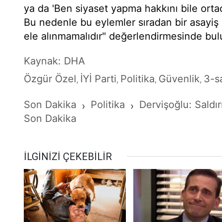
ya da 'Ben siyaset yapma hakkını bile ortada
Bu nedenle bu eylemler sıradan bir asayiş 
ele alınmamalıdır" değerlendirmesinde bu
Kaynak: DHA
Özgür Özel
İYİ Parti
Politika
Güvenlik
3-s
,
,
,
,
Son Dakika
Politika
Dervişoğlu: Saldı
›
›
Son Dakika