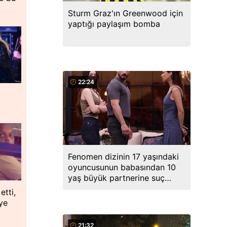
Sturm Graz'ın Greenwood için
yaptığı paylaşım bomba
22:24
Fenomen dizinin 17 yaşındaki
oyuncusunun babasından 10
yaş büyük partnerine suç
duyurusu
etti,
ye
21:32