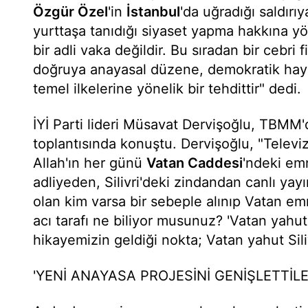
Özgür Özel
'in
İstanbul
'da uğradığı saldırıy
yurttaşa tanıdığı siyaset yapma hakkına yön
bir adli vaka değildir. Bu sıradan bir cebri f
doğruya anayasal düzene, demokratik hay
temel ilkelerine yönelik bir tehdittir" dedi.
İYİ Parti lideri Müsavat Dervişoğlu, TBMM'
toplantısında konuştu. Dervişoğlu, "Televi
Allah'ın her günü
Vatan Caddesi
'ndeki em
adliyeden, Silivri'deki zindandan canlı yayın
olan kim varsa bir sebeple alınıp Vatan em
acı tarafı ne biliyor musunuz? 'Vatan yahut 
hikayemizin geldiği nokta; Vatan yahut Sili
'YENİ ANAYASA PROJESİNİ GENİŞLETTİLE