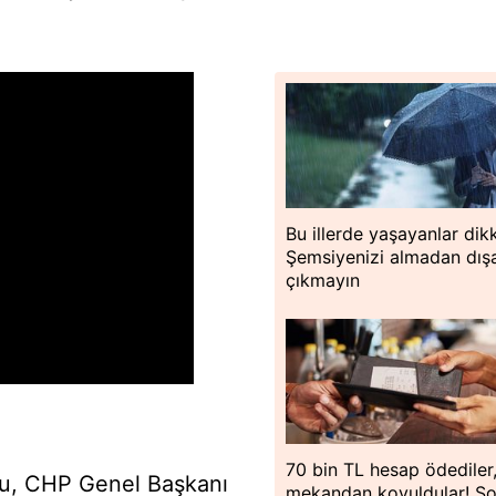
Bu illerde yaşayanlar dik
Şemsiyenizi almadan dışa
çıkmayın
70 bin TL hesap ödediler
u, CHP Genel Başkanı
mekandan kovuldular! Ş