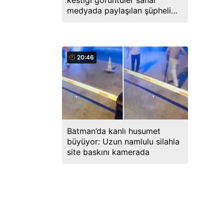
kestiği görüntüler sanal
medyada paylaşılan şüpheli
gözaltına alındı
20:46
Batman’da kanlı husumet
büyüyor: Uzun namlulu silahla
site baskını kamerada