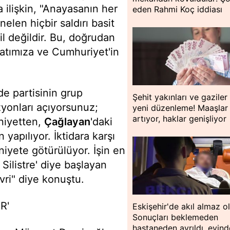
a ilişkin, "Anayasanın her
eden Rahmi Koç iddiası
elen hiçbir saldırı basit
iil değildir. Bu, doğrudan
atımıza ve Cumhuriyet'in
de partisinin grup
Şehit yakınları ve gaziler 
zyonları açıyorsunuz;
yeni düzenleme! Maaşlar
artıyor, haklar genişliyor
niyetten,
Çağlayan
'daki
 yapılıyor. İktidara karşı
niyete götürülüyor. İşin en
Silistre' diye başlayan
vri" diye konuştu.
R'
Eskişehir'de akıl almaz o
Sonuçları beklemeden
hastaneden ayrıldı, evin