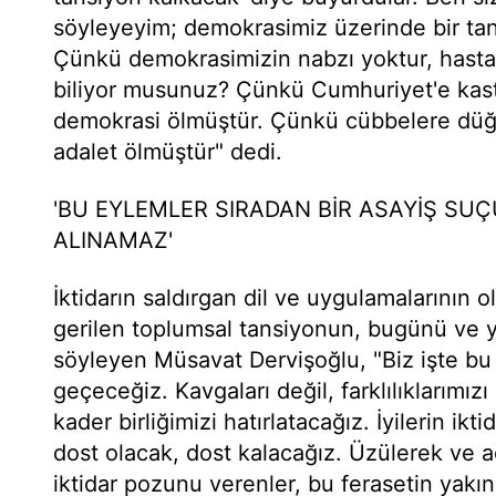
söyleyeyim; demokrasimiz üzerinde bir tan
Çünkü demokrasimizin nabzı yoktur, hasta
biliyor musunuz? Çünkü Cumhuriyet'e kas
demokrasi ölmüştür. Çünkü cübbelere düğ
adalet ölmüştür" dedi.
'BU EYLEMLER SIRADAN BİR ASAYİŞ SU
ALINAMAZ'
İktidarın saldırgan dil ve uygulamalarının
gerilen toplumsal tansiyonun, bugünü ve ya
söyleyen Müsavat Dervişoğlu, "Biz işte bu
geçeceğiz. Kavgaları değil, farklılıklarımız
kader birliğimizi hatırlatacağız. İyilerin i
dost olacak, dost kalacağız. Üzülerek ve 
iktidar pozunu verenler, bu ferasetin yakın