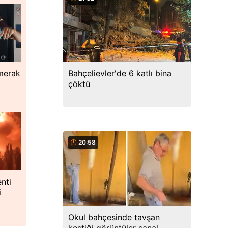
Bahçelievler'de 6 katlı bina
 merak
çöktü
20:58
nti
i
Okul bahçesinde tavşan