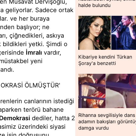
iren Müsavat Dervişoğlu,
halde bulundu
ya geliyorlar. Sadece ortak
lar. ve her buraya
inden başlıyor; ne
ı, çiğnedikleri, askıya
 bildikleri yetki. Şimdi o
içerisinde
İmralı
vardır,
Kibariye kendini Türkan
ı müstakbel yeni
Şoray'a benzetti
landı.
MOKRASİ ÖLMÜŞTÜR'
enlerin canlarının istediği
yaparken terörü bahane
Rihanna sevgilisiyle dans 
Demokrasi
dediler, hatta 2
adamın bakışları görüntü
simiz üzerindeki siyasi
damga vurdu
ize işin doğrusunu