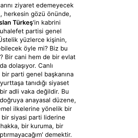
zarını ziyaret edemeyecek
e, herkesin gözü önünde,
slan Türkeş
'in kabrini
halefet partisi genel
Üstelik yüzlerce kişinin,
bilecek öyle mi? Biz bu
 Bir cani hem de bir evlat
da dolaşıyor. Canlı
bir parti genel başkanına
yurttaşa tanıdığı siyaset
ir adli vaka değildir. Bu
an doğruya anayasal düzene,
el ilkelerine yönelik bir
 bir siyasi parti liderine
r hakka, bir kuruma, bir
aptırmayacağım' demektir.