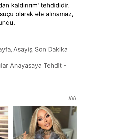
n kaldırırım' tehdididir.
suçu olarak ele alınamaz,
lundu.
ayfa
Asayiş
Son Dakika
,
,
rılar Anayasaya Tehdit -