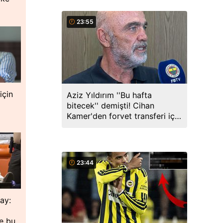
23:55
için
Aziz Yıldırım ''Bu hafta
bitecek'' demişti! Cihan
Kamer'den forvet transferi için
açıklama
23:44
lay:
de bu