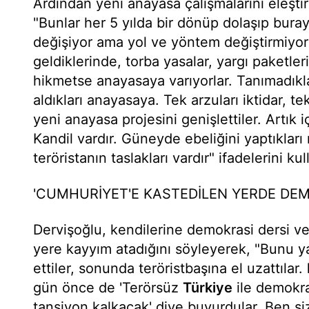
Ardından yeni anayasa çalışmalarını eleşt
"Bunlar her 5 yılda bir dönüp dolaşıp bura
değişiyor ama yol ve yöntem değiştirmiyor
geldiklerinde, torba yasalar, yargı paketler
hikmetse anayasaya varıyorlar. Tanımadıklar
aldıkları anayasaya. Tek arzuları iktidar, tek
yeni anayasa projesini genişlettiler. Artık 
Kandil vardır. Güneyde ebeliğini yaptıklar
teröristanın taslakları vardır" ifadelerini kul
'CUMHURİYET'E KASTEDİLEN YERDE DE
Dervişoğlu, kendilerine demokrasi dersi ver
yere kayyım atadığını söyleyerek, "Bunu 
ettiler, sonunda teröristbaşına el uzattılar.
gün önce de 'Terörsüz
Türkiye
ile demokra
tansiyon kalkacak' diye buyurdular. Ben s