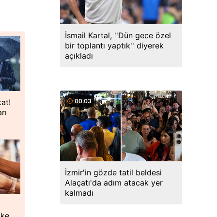
İsmail Kartal, ''Dün gece özel
bir toplantı yaptık'' diyerek
açıkladı
00:03
kat!
rı
İzmir'in gözde tatil beldesi
Alaçatı'da adım atacak yer
kalmadı
,
oke