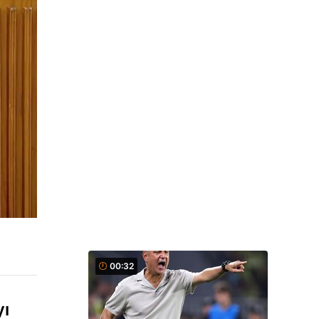
00:32
yı