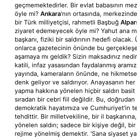
geçmemektedirler. Bir evlat babasının me
öyle mi?
Ankara
'nın ortasında, merkezind
bir Türk milliyetçisi, rahmetli Başbuğ
Alpar
ziyaret edemeyecek öyle mi? Yahut ana mu
başkanı, fiziki bir saldırının hedefi olacak. 
onlarca gazetecinin önünde bu gerçekleşe
aşamaya mı geldik? Sizin maksadınız nedir?
katili, infaz yasasından faydalanmış aramız
yayında, kameraların önünde, ne hikmetse 
denk geliyor ve saldırıyor. Anayasanın her 
yapma hakkına yönelen hiçbir saldırı basit b
sıradan bir cebri fiil değildir. Bu, doğrud
demokratik hayatımıza ve Cumhuriyet'in tem
tehdittir. Bir milletvekiline, bir il başkanına,
yönelen saldırı; sadece bir kişiye değil, bi
rejime yönelmiş demektir. 'Sana siyaset y