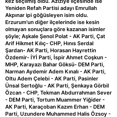
kez seçilmiş oldu. Aziziye ilçesinde ise
Yeniden Refah Partisi adayı Emrullah
Akpınar ipi göğüsleyen isim oldu.
Erzurum'un diğer ilçelerinde ise kesin
olmayan sonuçlara göre kazanan isimler
şöyle; Aşkale Şenol Polat - AK Parti, Çat
Arif Hikmet Kılıç- CHP, Hınıs Serdal
Şardan- AK Parti, Horasan Hayrettin
Özdemir- İYİ Parti, İspir Ahmet Coşkun -
MHP, Karayazı Bahar Göksü- DEM Parti,
Narman Aydemir Adem Kınalı - AK Parti,
Oltu Adem Çelebi - AK Parti, Pasinler
Ünsal Sertoğlu - AK Parti, Şenkaya Görbil
Özcan - CHP, Tekman Abdurrahman Sever
- DEM Parti, Tortum Muammer Yiğider -
AK Parti, Karaçoban Kazım Erhan - DEM
Parti, Uzundere Muhammed Halis Özsoy -