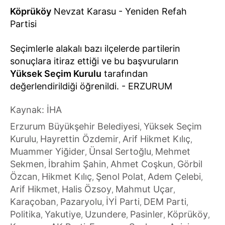
Köprüköy
Nevzat Karasu - Yeniden Refah
Partisi
Seçimlerle alakalı bazı ilçelerde partilerin
sonuçlara itiraz ettiği ve bu başvuruların
Yüksek Seçim Kurulu
tarafından
değerlendirildiği öğrenildi. - ERZURUM
Kaynak: İHA
Erzurum Büyükşehir Belediyesi
Yüksek Seçim
,
Kurulu
Hayrettin Özdemir
Arif Hikmet Kılıç
,
,
,
Muammer Yiğider
Ünsal Sertoğlu
Mehmet
,
,
Sekmen
İbrahim Şahin
Ahmet Coşkun
Görbil
,
,
,
Özcan
Hikmet Kılıç
Şenol Polat
Adem Çelebi
,
,
,
,
Arif Hikmet
Halis Özsoy
Mahmut Uçar
,
,
,
Karaçoban
Pazaryolu
İYİ Parti
DEM Parti
,
,
,
,
Politika
Yakutiye
Uzundere
Pasinler
Köprüköy
,
,
,
,
,