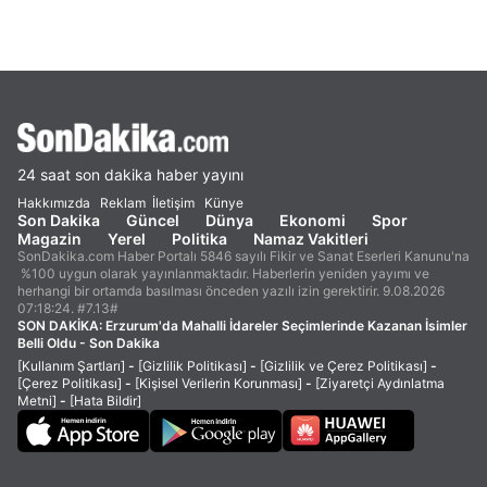
24 saat son dakika haber yayını
Hakkımızda
Reklam
İletişim
Künye
Son Dakika
Güncel
Dünya
Ekonomi
Spor
Magazin
Yerel
Politika
Namaz Vakitleri
SonDakika.com Haber Portalı 5846 sayılı Fikir ve Sanat Eserleri Kanunu'na
%100 uygun olarak yayınlanmaktadır. Haberlerin yeniden yayımı ve
herhangi bir ortamda basılması önceden yazılı izin gerektirir. 9.08.2026
07:18:24. #7.13#
SON DAKİKA:
Erzurum'da Mahalli İdareler Seçimlerinde Kazanan İsimler
Belli Oldu - Son Dakika
[Kullanım Şartları]
-
[Gizlilik Politikası]
-
[Gizlilik ve Çerez Politikası]
-
[Çerez Politikası]
-
[Kişisel Verilerin Korunması]
-
[Ziyaretçi Aydınlatma
Metni]
-
[Hata Bildir]