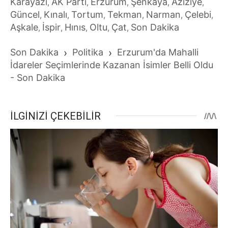
Karayazı
AK Parti
Erzurum
Şenkaya
Aziziye
,
,
,
,
,
Güncel
Kınalı
Tortum
Tekman
Narman
Çelebi
,
,
,
,
,
,
Aşkale
İspir
Hınıs
Oltu
Çat
Son Dakika
,
,
,
,
,
Son Dakika
›
Politika
›
Erzurum'da Mahalli
İdareler Seçimlerinde Kazanan İsimler Belli Oldu
- Son Dakika