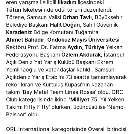
eren yarışma ile ilgili
İlkadım
ilçesindeki
Tütün İskelesi
'nde ödül töreni düzenlendi.
Törene, Samsun Valisi
Orhan Tavlı
, Büyükşehir
Belediye Başkanı
Halit Doğan
, Sahil Güvenlik
Karadeniz
Bölge Komutanı Tuğamiral
Ahmet Bahadır
,
Ondokuz Mayıs Üniversitesi
Rektörü Prof. Dr. Fatma
Aydın
,
Türkiye
Yelken
Federasyonu Başkanı
Özlem Akdurak
, İstanbul
Açık Deniz Yat Yarış Kulübü Başkanı Ekrem
Yemlihaoğlu ve vatandaşlar katıldı. Samsun
Açıkdeniz Yarış Etabı'nı 73 saatte tamamlayarak
rekor kıran ve Kurtuluş Kupası'nın kazanan
takım 'Bey Metal Team Linea Rossa' oldu. ORC
Club kategorisinde ikinci '
Milliyet
75. Yıl Yelken
Takımı Fifty Fifty' olurken, üçüncüsü ise 'Nemo-
Balspor' oldu.
ORL International kategorisinde Overall birincisi