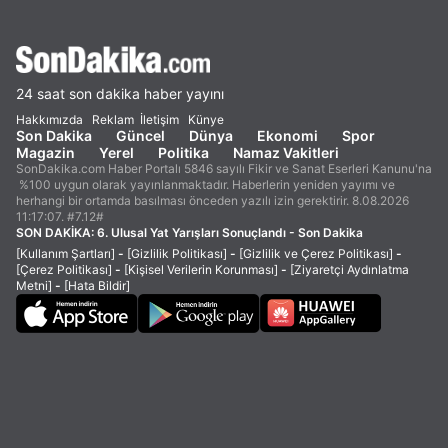
24 saat son dakika haber yayını
Hakkımızda
Reklam
İletişim
Künye
Son Dakika
Güncel
Dünya
Ekonomi
Spor
Magazin
Yerel
Politika
Namaz Vakitleri
SonDakika.com Haber Portalı 5846 sayılı Fikir ve Sanat Eserleri Kanunu'na
%100 uygun olarak yayınlanmaktadır. Haberlerin yeniden yayımı ve
herhangi bir ortamda basılması önceden yazılı izin gerektirir. 8.08.2026
11:17:07. #7.12#
SON DAKİKA:
6. Ulusal Yat Yarışları Sonuçlandı - Son Dakika
[Kullanım Şartları]
-
[Gizlilik Politikası]
-
[Gizlilik ve Çerez Politikası]
-
[Çerez Politikası]
-
[Kişisel Verilerin Korunması]
-
[Ziyaretçi Aydınlatma
Metni]
-
[Hata Bildir]