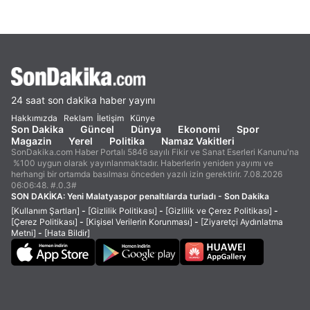
24 saat son dakika haber yayını
Hakkımızda
Reklam
İletişim
Künye
Son Dakika
Güncel
Dünya
Ekonomi
Spor
Magazin
Yerel
Politika
Namaz Vakitleri
SonDakika.com Haber Portalı 5846 sayılı Fikir ve Sanat Eserleri Kanunu'na
%100 uygun olarak yayınlanmaktadır. Haberlerin yeniden yayımı ve
herhangi bir ortamda basılması önceden yazılı izin gerektirir. 7.08.2026
06:06:48. #.0.3#
SON DAKİKA:
Yeni Malatyaspor penaltılarda turladı - Son Dakika
[Kullanım Şartları]
-
[Gizlilik Politikası]
-
[Gizlilik ve Çerez Politikası]
-
[Çerez Politikası]
-
[Kişisel Verilerin Korunması]
-
[Ziyaretçi Aydınlatma
Metni]
-
[Hata Bildir]