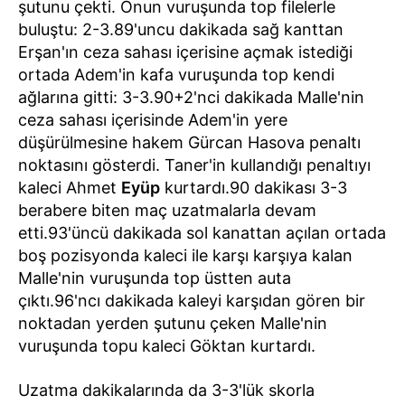
şutunu çekti. Onun vuruşunda top filelerle
buluştu: 2-3.89'uncu dakikada sağ kanttan
Erşan'ın ceza sahası içerisine açmak istediği
ortada Adem'in kafa vuruşunda top kendi
ağlarına gitti: 3-3.90+2'nci dakikada Malle'nin
ceza sahası içerisinde Adem'in yere
düşürülmesine hakem Gürcan Hasova penaltı
noktasını gösterdi. Taner'in kullandığı penaltıyı
kaleci Ahmet
Eyüp
kurtardı.90 dakikası 3-3
berabere biten maç uzatmalarla devam
etti.93'üncü dakikada sol kanattan açılan ortada
boş pozisyonda kaleci ile karşı karşıya kalan
Malle'nin vuruşunda top üstten auta
çıktı.96'ncı dakikada kaleyi karşıdan gören bir
noktadan yerden şutunu çeken Malle'nin
vuruşunda topu kaleci Göktan kurtardı.
Uzatma dakikalarında da 3-3'lük skorla