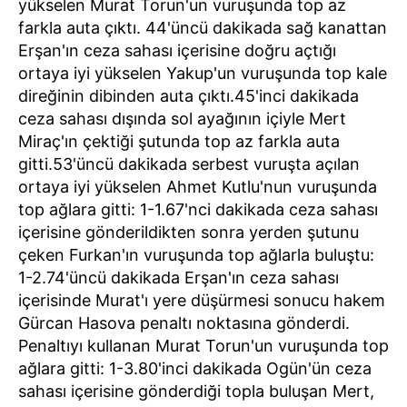
yükselen Murat Torun'un vuruşunda top az
farkla auta çıktı. 44'üncü dakikada sağ kanattan
Erşan'ın ceza sahası içerisine doğru açtığı
ortaya iyi yükselen Yakup'un vuruşunda top kale
direğinin dibinden auta çıktı.45'inci dakikada
ceza sahası dışında sol ayağının içiyle Mert
Miraç'ın çektiği şutunda top az farkla auta
gitti.53'üncü dakikada serbest vuruşta açılan
ortaya iyi yükselen Ahmet Kutlu'nun vuruşunda
top ağlara gitti: 1-1.67'nci dakikada ceza sahası
içerisine gönderildikten sonra yerden şutunu
çeken Furkan'ın vuruşunda top ağlarla buluştu:
1-2.74'üncü dakikada Erşan'ın ceza sahası
içerisinde Murat'ı yere düşürmesi sonucu hakem
Gürcan Hasova penaltı noktasına gönderdi.
Penaltıyı kullanan Murat Torun'un vuruşunda top
ağlara gitti: 1-3.80'inci dakikada Ogün'ün ceza
sahası içerisine gönderdiği topla buluşan Mert,