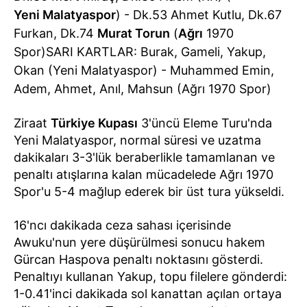
Yeni Malatyaspor
) - Dk.53 Ahmet Kutlu, Dk.67
Furkan, Dk.74
Murat Torun
(
Ağrı
1970
Spor)SARI KARTLAR: Burak, Gameli, Yakup,
Okan (Yeni Malatyaspor) - Muhammed Emin,
Adem, Ahmet, Anıl, Mahsun (Ağrı 1970 Spor)
Ziraat
Türkiye Kupası
3'üncü Eleme Turu'nda
Yeni Malatyaspor, normal süresi ve uzatma
dakikaları 3-3'lük beraberlikle tamamlanan ve
penaltı atışlarına kalan mücadelede Ağrı 1970
Spor'u 5-4 mağlup ederek bir üst tura yükseldi.
16'ncı dakikada ceza sahası içerisinde
Awuku'nun yere düşürülmesi sonucu hakem
Gürcan Haspova penaltı noktasını gösterdi.
Penaltıyı kullanan Yakup, topu filelere gönderdi:
1-0.41'inci dakikada sol kanattan açılan ortaya