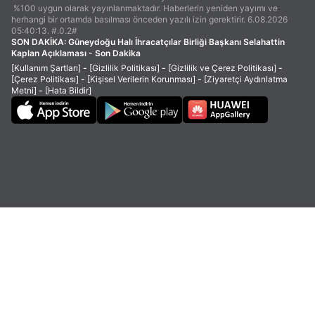
%100 uygun olarak yayınlanmaktadır. Haberlerin yeniden yayımı ve
herhangi bir ortamda basılması önceden yazılı izin gerektirir. 6.08.2026
05:40:13. #.0.2#
SON DAKİKA:
Güneydoğu Halı İhracatçılar Birliği Başkanı Selahattin
Kaplan Açıklaması - Son Dakika
[Kullanım Şartları]
-
[Gizlilik Politikası]
-
[Gizlilik ve Çerez Politikası]
-
[Çerez Politikası]
-
[Kişisel Verilerin Korunması]
-
[Ziyaretçi Aydınlatma
Metni]
-
[Hata Bildir]