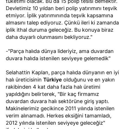
tüketimi olacak. Bu da 15 polip tesisi demektir.
Devletimiz 10 yıldan beri polip yatırımını teşvik
etmiyor. İplik yatırımınında teşvik kapsamına
almasını talep ediyoruz. Çünkü ileri ki zamanda
iplik ithal duruma geleceğiz. Bu konuya biraz
daha duyarlı olunmasını bekliyoruz."
-"Parça halıda dünya lideriyiz, ama duvardan
duvara halıda istenilen seviyeye gelemedik"
Selahattin Kaplan, parça halıda dünyanın en iyi
halı üreticisinin
Türkiye
olduğunu ve en yakın
rakibinden 4 kat daha fazla halı üretimi
yapıldığını belirterek, "Bir kaç firmamız
duvardan duvara halı sektörüne giriş yaptı.
Makinelerimiz gecikince 2011 yılında istenilen
verim alınamadı. Herkes eksiğini tamamladı,
2012 yılında istenilen seviyeye geleceğiz"