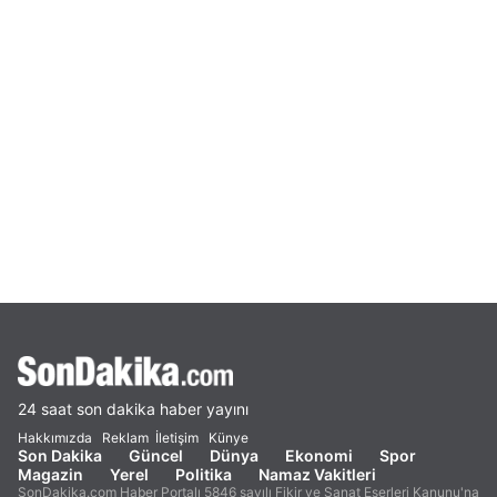
24 saat son dakika haber yayını
Hakkımızda
Reklam
İletişim
Künye
Son Dakika
Güncel
Dünya
Ekonomi
Spor
Magazin
Yerel
Politika
Namaz Vakitleri
SonDakika.com Haber Portalı 5846 sayılı Fikir ve Sanat Eserleri Kanunu'na