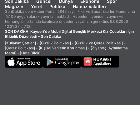
Son Dakika
Güncel
Dünya
Ekonomi
Spor
Magazin
Yerel
Politika
Namaz Vakitleri
SonDakika.com Haber Portalı 5846 sayılı Fikir ve Sanat Eserleri Kanunu'na
%100 uygun olarak yayınlanmaktadır. Haberlerin yeniden yayımı ve
herhangi bir ortamda basılması önceden yazılı izin gerektirir. 9.08.2026
12:21:37. #7.12#
SON DAKİKA:
Kayseri'de Mobil Dijital Gençlik Merkezi Kız Çocukları İçin
Etkinlik Düzenledi - Son Dakika
[Kullanım Şartları]
-
[Gizlilik Politikası]
-
[Gizlilik ve Çerez Politikası]
-
[Çerez Politikası]
-
[Kişisel Verilerin Korunması]
-
[Ziyaretçi Aydınlatma
Metni]
-
[Hata Bildir]