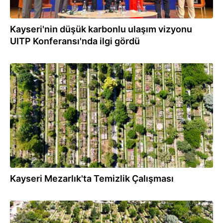
Kayseri'nin düşük karbonlu ulaşım vizyonu
UITP Konferansı'nda ilgi gördü
03.07.2026
Kayseri Mezarlık'ta Temizlik Çalışması
03.07.2026