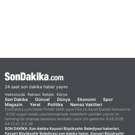
24 saat son dakika haber yayını
Hakkımızda
Reklam
İletişim
Künye
Son Dakika
Güncel
Dünya
Ekonomi
Spor
Magazin
Yerel
Politika
Namaz Vakitleri
SonDakika.com Haber Portalı 5846 sayılı Fikir ve Sanat Eserleri Kanunu'na
%100 uygun olarak yayınlanmaktadır. Haberlerin yeniden yayımı ve
herhangi bir ortamda basılması önceden yazılı izin gerektirir. 6.08.2026
04:12:47. #.0.3#
SON DAKİKA:
Son dakika Kayseri Büyükşehir Belediyesi haberleri,
Kayseri Büyükşehir Belediyesi son dakika haber, Kayseri Büyükşehir