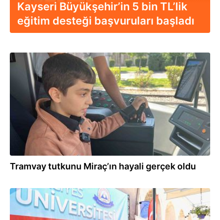
Kayseri Büyükşehir’in 5 bin TL’lik
eğitim desteği başvuruları başladı
02.08.2026
Tramvay tutkunu Miraç’ın hayali gerçek oldu
31.07.2026