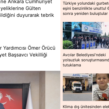
ğine Ankara Cumhuriyet
Türkiye yolundaki gurbet
yeliklerine Gülten
eşini benzinlikte unuttu! 
sonra yeniden buluştular
ldiğini duyurarak tebrik
er Yardımcısı Ömer Örücü
t Başsavcı Vekilliği
Avcılar Belediyesi'ndeki
yolsuzluk soruşturmasın
tutuklama
Klima dış ünitesinden ele