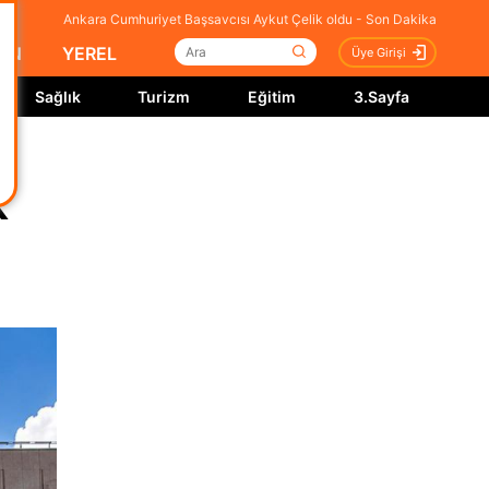
Ankara Cumhuriyet Başsavcısı Aykut Çelik oldu - Son Dakika
İN
YEREL
Üye Girişi
Sağlık
Turizm
Eğitim
3.Sayfa
k