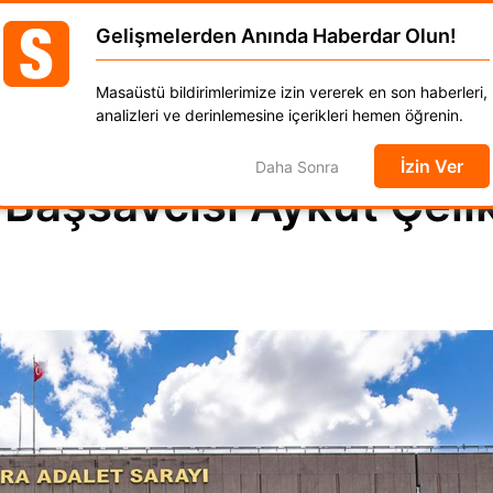
Gelişmelerden Anında Haberdar Olun!
GÜNCEL
DÜNYA
EKONOMİ
SPOR
MAGAZ
Masaüstü bildirimlerimize izin vererek en son haberleri,
anat
Kadın
Moda
Otomobil
Yaşam
analizleri ve derinlemesine içerikleri hemen öğrenin.
İzin Ver
Daha Sonra
Başsavcısı Aykut Çeli