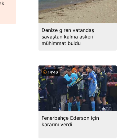
aki
Denize giren vatandaş
savaştan kalma askeri
mühimmat buldu
14:46
Fenerbahçe Ederson için
kararını verdi