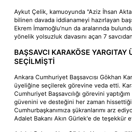
Aykut Çelik, kamuoyunda "Aziz İhsan Akta
bilinen davada iddianameyi hazırlayan ba
Ekrem İmamoğlu'nun da aralarında bulundu
yönelik yolsuzluk davasını açan 7 savcıdan 
BAŞSAVCI KARAKÖSE YARGITAY 
SEÇİLMİŞTİ
Ankara Cumhuriyet Başsavcısı Gökhan Kar
üyeliğine seçilerek görevine veda etti. K
Cumhuriyet Başsavcılığı görevini yaptığı
güvenini ve desteğini her zaman hissettiğ
Cumhurbaşkanımıza şükranlarımı arz ediyo
Adalet Bakanı Akın Gürlek'e de teşekkür e