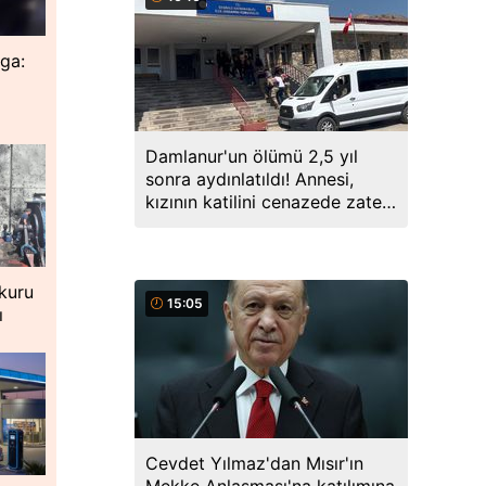
ga:
Damlanur'un ölümü 2,5 yıl
sonra aydınlatıldı! Annesi,
kızının katilini cenazede zaten
söylemiş
 kuru
15:05
ı
Cevdet Yılmaz'dan Mısır'ın