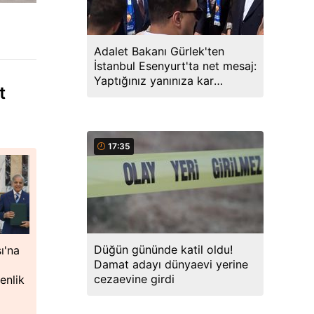
Adalet Bakanı Gürlek'ten
İstanbul Esenyurt'ta net mesaj:
Yaptığınız yanınıza kar
t
kalmayacak, peşinizdeyiz
17:35
Düğün gününde katil oldu!
ı'na
Damat adayı dünyaevi yerine
cezaevine girdi
enlik