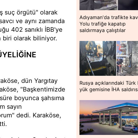
ş suç örgütü" olarak
Adıyaman'da trafikte kav
şsavcı ve aynı zamanda
Yolu trafiğe kapatıp
ğu 402 sanıklı İBB'ye
saldırmaya çalıştılar
biri olarak biliniyor.
ÜYELİĞİNE
aköse, dün Yargıtay
Rusya açıklarındaki Türk
araköse, "Başkentimizde
yük gemisine İHA saldırıs
m süre boyunca şahsıma
im sayın
rum" dedi. Karaköse,
tti.