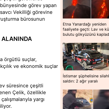
ı bünyesinde görev yapan
avcı Vekilliği görevine
oruşturma bürosunun
Etna Yanardağı yeniden
faaliyete geçti: Lav ve kü
bulutu gökyüzünü kaplad
 ALANINDA
a örgütlü suçlar,
çakçılık ve ekonomik suçlar
İstismar şüphelisine silahl
saldırı: 2 ağır yaralı
ev süresince çeşitli
nen Çelik, özellikle
çalışmalarıyla yargı
liyor.