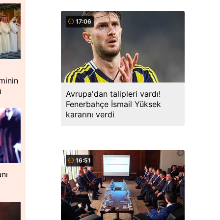
17:06
minin
ı
Avrupa'dan talipleri vardı!
Fenerbahçe İsmail Yüksek
kararını verdi
16:51
nı