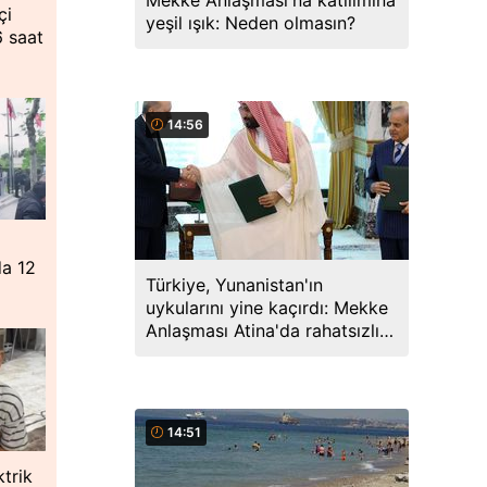
Mekke Anlaşması'na katılımına
çi
yeşil ışık: Neden olmasın?
6 saat
14:56
da 12
Türkiye, Yunanistan'ın
uykularını yine kaçırdı: Mekke
Anlaşması Atina'da rahatsızlık
yarattı
14:51
ktrik