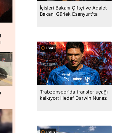
İçişleri Bakanı Çiftçi ve Adalet
Bakanı Gürlek Esenyurt'ta
l
ı
16:41
Trabzonspor'da transfer uçağı
ı
kalkıyor: Hedef Darwin Nunez
16:16