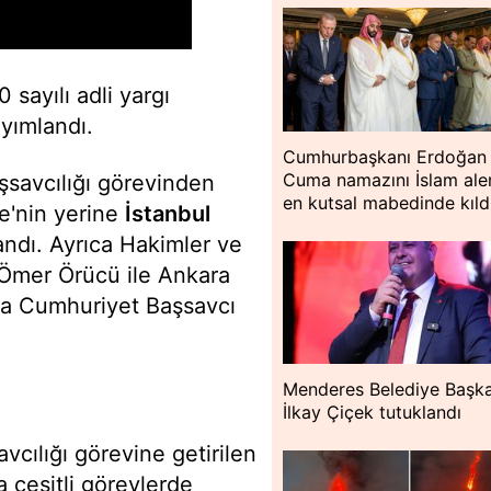
sayılı adli yargı
ayımlandı.
Cumhurbaşkanı Erdoğan
Cuma namazını İslam ale
savcılığı görevinden
en kutsal mabedinde kıld
e'nin yerine
İstanbul
andı. Ayrıca Hakimler ve
 Ömer Örücü ile Ankara
a Cumhuriyet Başsavcı
Menderes Belediye Başka
İlkay Çiçek tutuklandı
cılığı görevine getirilen
a çeşitli görevlerde