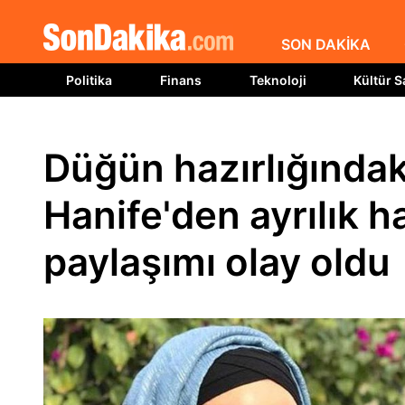
SON DAKİKA
Politika
Finans
Teknoloji
Kültür S
Düğün hazırlığındak
Hanife'den ayrılık ha
paylaşımı olay oldu