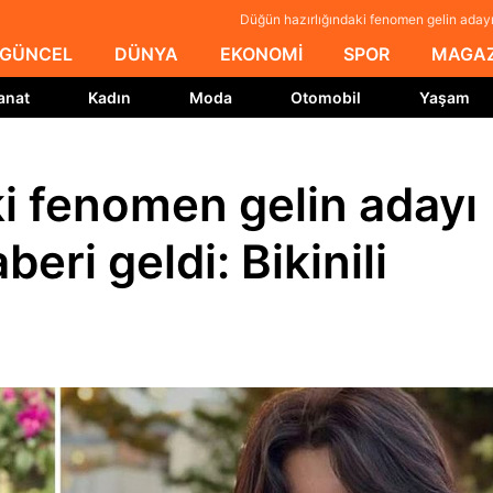
Düğün hazırlığındaki fenomen gelin adayı 
GÜNCEL
DÜNYA
EKONOMİ
SPOR
MAGAZ
anat
Kadın
Moda
Otomobil
Yaşam
i fenomen gelin adayı
beri geldi: Bikinili