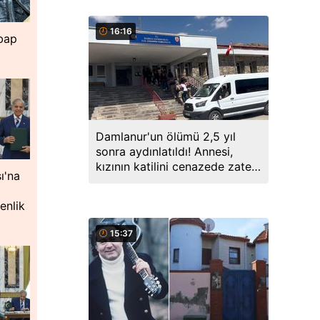
16:16
hbap
Damlanur'un ölümü 2,5 yıl
sonra aydınlatıldı! Annesi,
kızının katilini cenazede zaten
ı'na
söylemiş
enlik
15:37