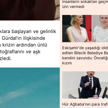
insanların sokaktan geç
izin vermedi
klara başlayan ve gelinlik
Gürdal'ın ilişkisinde
 krizin ardından ünlü
Eskişehir'de yaşadığı idd
toğraflarını ve aşk
edilen Bilecik Belediye B
zledi.
kendini savundu: Önceli
kızım
Hür Ağbaba'nın para traf