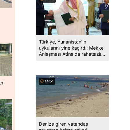
n
Türkiye, Yunanistan'ın
uykularını yine kaçırdı: Mekke
Anlaşması Atina'da rahatsızlık
yarattı
14:51
eri
Denize giren vatandaş