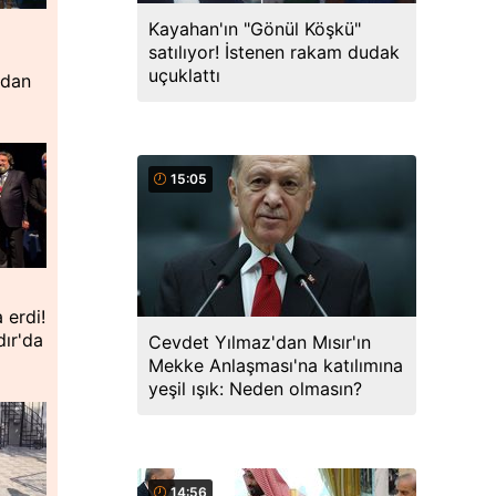
Kayahan'ın "Gönül Köşkü"
satılıyor! İstenen rakam dudak
uçuklattı
'dan
15:05
 erdi!
dır'da
Cevdet Yılmaz'dan Mısır'ın
Mekke Anlaşması'na katılımına
yeşil ışık: Neden olmasın?
14:56