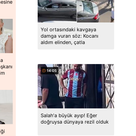
mesine
Yol ortasındaki kavgaya
damga vuran söz: Kocanı
aldım elinden, çatla
ia
aşkanı
14:05
ğim
Salah'a büyük ayıp! Eğer
doğruysa dünyaya rezil olduk
iği