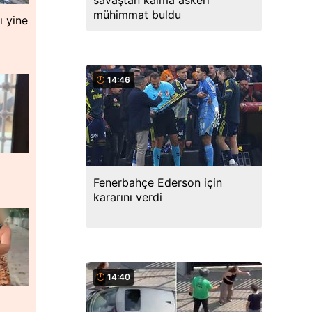
savaştan kalma askeri
mühimmat buldu
ı yine
14:46
Fenerbahçe Ederson için
kararını verdi
14:40