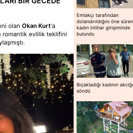
LARI BİR GECEDE
Emlakçı tarafından
dolandırıldığını öne süre
eni olan
Okan Kurt
'a
kadın intihar girişiminde
romantik evlilik teklifini
bulundu
laşmıştı.
Bıçakladığı kadının akciğ
söndü