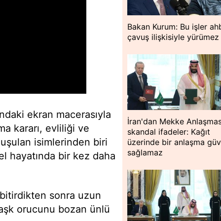
Bakan Kurum: Bu işler a
çavuş ilişkisiyle yürümez
rındaki ekran macerasıyla
İran'dan Mekke Anlaşmas
a kararı, evliliği ve
skandal ifadeler: Kağıt
şulan isimlerinden biri
üzerinde bir anlaşma güv
sağlamaz
el hayatında bir kez daha
 bitirdikten sonra uzun
a aşk orucunu bozan ünlü