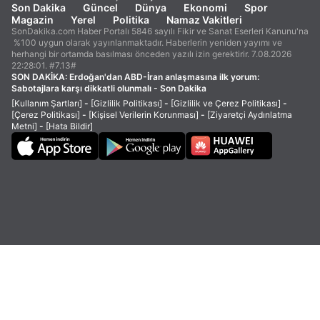
Son Dakika
Güncel
Dünya
Ekonomi
Spor
Magazin
Yerel
Politika
Namaz Vakitleri
SonDakika.com Haber Portalı 5846 sayılı Fikir ve Sanat Eserleri Kanunu'na
%100 uygun olarak yayınlanmaktadır. Haberlerin yeniden yayımı ve
herhangi bir ortamda basılması önceden yazılı izin gerektirir. 7.08.2026
22:28:01. #7.13#
SON DAKİKA:
Erdoğan'dan ABD-İran anlaşmasına ilk yorum:
Sabotajlara karşı dikkatli olunmalı - Son Dakika
[Kullanım Şartları]
-
[Gizlilik Politikası]
-
[Gizlilik ve Çerez Politikası]
-
[Çerez Politikası]
-
[Kişisel Verilerin Korunması]
-
[Ziyaretçi Aydınlatma
Metni]
-
[Hata Bildir]