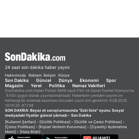
24 saat son dakika haber yayını
Hakkımızda
Reklam
İletişim
Künye
Son Dakika
Güncel
Dünya
Ekonomi
Spor
Magazin
Yerel
Politika
Namaz Vakitleri
SonDakika.com Haber Portalı 5846 sayılı Fikir ve Sanat Eserleri Kanunu'na
%100 uygun olarak yayınlanmaktadır. Haberlerin yeniden yayımı ve
herhangi bir ortamda basılması önceden yazılı izin gerektirir. 9.08.2026
19:10:20. #7.13#
SON DAKİKA:
Beyaz et soruşturmasında "Eski liste" oyunu: Sosyal
medyadaki fiyatlar güncel çıkmadı - Son Dakika
[Kullanım Şartları]
-
[Gizlilik Politikası]
-
[Gizlilik ve Çerez Politikası]
-
[Çerez Politikası]
-
[Kişisel Verilerin Korunması]
-
[Ziyaretçi Aydınlatma
Metni]
-
[Hata Bildir]