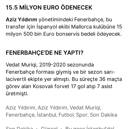
15.5 MİLYON EURO ÖDENECEK
Aziz Yıldırım
yönetimindeki Fenerbahçe, bu
transfer için İspanyol ekibi Mallorca kulübüne 15
milyon 500 bin Euro bonservis bedeli ödeyecek.
FENERBAHÇE'DE NE YAPTI?
Vedat Muriqi, 2019-2020 sezonunda
Fenerbahçe forması giymiş ve bir sezon sarı-
lacivertli ekipte yer almıştı. Bu süreçte 36 maçta
görev alan Kosovalı forvet 17 gol atıp 7 asist
üretmişti.
Aziz Yıldırım
Aziz Yıldırım
Vedat Muriqi
,
,
,
Fenerbahçe
İstanbul
Futbol
Spor
Son Dakika
,
,
,
,
Son Dakika
Güncel
Bu gece İstanbul'da!