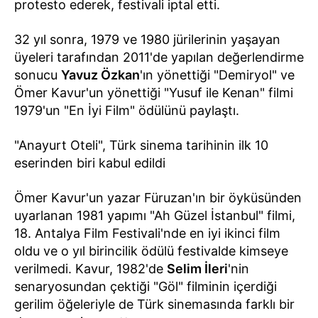
protesto ederek, festivali iptal etti.
32 yıl sonra, 1979 ve 1980 jürilerinin yaşayan
üyeleri tarafından 2011'de yapılan değerlendirme
sonucu
Yavuz Özkan
'ın yönettiği "Demiryol" ve
Ömer Kavur'un yönettiği "Yusuf ile Kenan" filmi
1979'un "En İyi Film" ödülünü paylaştı.
"Anayurt Oteli", Türk sinema tarihinin ilk 10
eserinden biri kabul edildi
Ömer Kavur'un yazar Füruzan'ın bir öyküsünden
uyarlanan 1981 yapımı "Ah Güzel İstanbul" filmi,
18. Antalya Film Festivali'nde en iyi ikinci film
oldu ve o yıl birincilik ödülü festivalde kimseye
verilmedi. Kavur, 1982'de
Selim İleri
'nin
senaryosundan çektiği "Göl" filminin içerdiği
gerilim öğeleriyle de Türk sinema­sında farklı bir