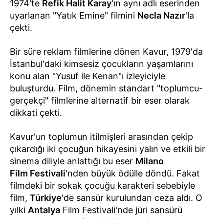
1974'te
Refik Halit Karay
'ın aynı adlı eserinden
uyarlanan "Yatık Emine" filmini
Necla Nazır
'la
çekti.
Bir süre reklam filmlerine dönen Kavur, 1979'da
İstanbul'daki kimsesiz çocukların yaşamlarını
konu alan "Yusuf ile Kenan"ı izleyiciyle
buluşturdu. Film, dönemin standart "toplumcu-
gerçekçi" filmlerine alternatif bir eser olarak
dikkati çekti.
Kavur'un toplumun itilmişleri arasından çekip
çıkardığı iki çocuğun hikayesini yalın ve etkili bir
sinema diliyle anlattığı bu eser
Milano
Film Festivali
'nden büyük ödülle döndü. Fakat
filmdeki bir sokak çocuğu karakteri sebebiyle
film,
Türkiye
'de sansür kurulundan ceza aldı. O
yılki
Antalya
Film Festivali'nde jüri sansürü