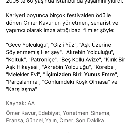
2005'te 60 yaşında İstanbul'da yaşamını yitirdi.
Kariyeri boyunca birçok festivalden ödülle
dönen Ömer Kavur'un yönetmen, senarist ve
yapımcı olarak imza attığı bazı filmler şöyle:
"Gece Yolculuğu", "Gizli Yüz", "Aşk Üzerine
Söylenmemiş Her şey", "Akrebin Yolculuğu",
"Koltuk", "Patroniçe", "Beş Kollu Avize", "Kırık Bir
Aşk Hikayesi", "Akrebin Yolculuğu", "Körebe",
"Melekler Evi", "
İçimizden Biri
:
Yunus Emre
",
"Parçalanma", "Gönlümdeki Köşk Olmasa" ve
"Karşılaşma"
Kaynak: AA
Ömer Kavur
Edebiyat
Yönetmen
Sinema
,
,
,
,
Fransa
Güncel
Yalın
Ömer
Son Dakika
,
,
,
,