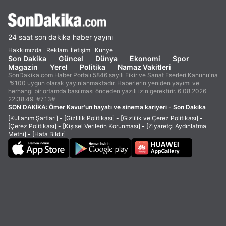
24 saat son dakika haber yayını
Hakkımızda
Reklam
İletişim
Künye
Son Dakika
Güncel
Dünya
Ekonomi
Spor
Magazin
Yerel
Politika
Namaz Vakitleri
SonDakika.com Haber Portalı 5846 sayılı Fikir ve Sanat Eserleri Kanunu'na
%100 uygun olarak yayınlanmaktadır. Haberlerin yeniden yayımı ve
herhangi bir ortamda basılması önceden yazılı izin gerektirir. 6.08.2026
22:38:49. #7.13#
SON DAKİKA:
Ömer Kavur'un hayatı ve sinema kariyeri - Son Dakika
[Kullanım Şartları]
-
[Gizlilik Politikası]
-
[Gizlilik ve Çerez Politikası]
-
[Çerez Politikası]
-
[Kişisel Verilerin Korunması]
-
[Ziyaretçi Aydınlatma
Metni]
-
[Hata Bildir]