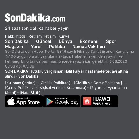
24 saat son dakika haber yayını
Hakkımızda
Reklam
İletişim
Künye
Son Dakika
Güncel
Dünya
Ekonomi
Spor
Magazin
Yerel
Politika
Namaz Vakitleri
SonDakika.com Haber Portalı 5846 sayılı Fikir ve Sanat Eserleri Kanunu'na
%100 uygun olarak yayınlanmaktadır. Haberlerin yeniden yayımı ve
herhangi bir ortamda basılması önceden yazılı izin gerektirir. 8.08.2026
08:53:45. #7.13#
SON DAKİKA:
Tutuklu yargılanan Halil Falyalı hastanede tedavi altına
alındı - Son Dakika
[Kullanım Şartları]
-
[Gizlilik Politikası]
-
[Gizlilik ve Çerez Politikası]
-
[Çerez Politikası]
-
[Kişisel Verilerin Korunması]
-
[Ziyaretçi Aydınlatma
Metni]
-
[Hata Bildir]