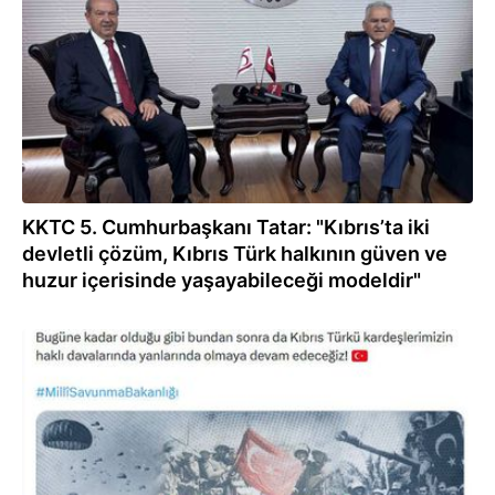
KKTC 5. Cumhurbaşkanı Tatar: "Kıbrıs’ta iki
devletli çözüm, Kıbrıs Türk halkının güven ve
huzur içerisinde yaşayabileceği modeldir"
01.08.2026