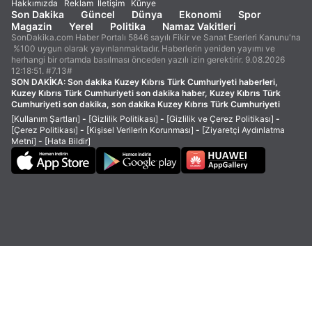
Hakkımızda
Reklam
İletişim
Künye
Son Dakika
Güncel
Dünya
Ekonomi
Spor
Magazin
Yerel
Politika
Namaz Vakitleri
SonDakika.com Haber Portalı 5846 sayılı Fikir ve Sanat Eserleri Kanunu'na
%100 uygun olarak yayınlanmaktadır. Haberlerin yeniden yayımı ve
herhangi bir ortamda basılması önceden yazılı izin gerektirir. 9.08.2026
12:18:51. #7.13#
SON DAKİKA:
Son dakika Kuzey Kıbrıs Türk Cumhuriyeti haberleri,
Kuzey Kıbrıs Türk Cumhuriyeti son dakika haber, Kuzey Kıbrıs Türk
Cumhuriyeti son dakika, son dakika Kuzey Kıbrıs Türk Cumhuriyeti
[Kullanım Şartları]
-
[Gizlilik Politikası]
-
[Gizlilik ve Çerez Politikası]
-
[Çerez Politikası]
-
[Kişisel Verilerin Korunması]
-
[Ziyaretçi Aydınlatma
Metni]
-
[Hata Bildir]