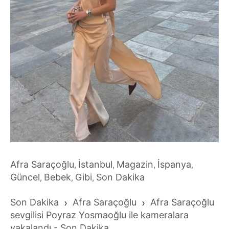
Afra Saraçoğlu
İstanbul
Magazin
İspanya
,
,
,
,
Güncel
Bebek
Gibi
Son Dakika
,
,
,
Son Dakika
›
Afra Saraçoğlu
›
Afra Saraçoğlu
sevgilisi Poyraz Yosmaoğlu ile kameralara
yakalandı - Son Dakika