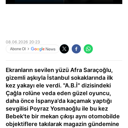
08.06.2026 20:23
Ekranların sevilen yüzü Afra Saraçoğlu,
gizemli aşkıyla İstanbul sokaklarında ilk
kez yakayı ele verdi. "A.B.İ" dizisindeki
Çağla rolüne veda eden güzel oyuncu,
daha önce İspanya'da kaçamak yaptığı
sevgilisi Poyraz Yosmaoğlu ile bu kez
Bebek'te bir mekan çıkışı aynı otomobilde
objektiflere takılarak magazin gündemine