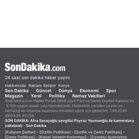
24 saat son dakika haber yayını
Hakkımızda
Reklam
İletişim
Künye
Son Dakika
Güncel
Dünya
Ekonomi
Spor
Magazin
Yerel
Politika
Namaz Vakitleri
SonDakika.com Haber Portalı 5846 sayılı Fikir ve Sanat Eserleri Kanunu'na
%100 uygun olarak yayınlanmaktadır. Haberlerin yeniden yayımı ve
herhangi bir ortamda basılması önceden yazılı izin gerektirir. 7.08.2026
08:53:28. #7.13#
SON DAKİKA:
Afra Saraçoğlu sevgilisi Poyraz Yosmaoğlu ile kameralara
yakalandı - Son Dakika
[Kullanım Şartları]
-
[Gizlilik Politikası]
-
[Gizlilik ve Çerez Politikası]
-
[Çerez Politikası]
-
[Kişisel Verilerin Korunması]
-
[Ziyaretçi Aydınlatma