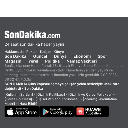
24 saat son dakika haber yayını
Hakkımızda
Reklam
İletişim
Künye
Son Dakika
Güncel
Dünya
Ekonomi
Spor
Magazin
Yerel
Politika
Namaz Vakitleri
SonDakika.com Haber Portalı 5846 sayılı Fikir ve Sanat Eserleri Kanunu'na
%100 uygun olarak yayınlanmaktadır. Haberlerin yeniden yayımı ve
herhangi bir ortamda basılması önceden yazılı izin gerektirir. 7.08.2026
06:32:47. #.0.3#
SON DAKİKA:
Çıkış kapısını açmaya çalışan yolcu nedeniyle uçak rota
değiştirdi - Son Dakika
[Kullanım Şartları]
-
[Gizlilik Politikası]
-
[Gizlilik ve Çerez Politikası]
-
[Çerez Politikası]
-
[Kişisel Verilerin Korunması]
-
[Ziyaretçi Aydınlatma
Metni]
-
[Hata Bildir]