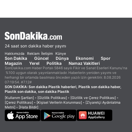
24 saat son dakika haber yayını
Hakkımızda
Reklam
İletişim
Künye
Son Dakika
Güncel
Dünya
Ekonomi
Spor
Magazin
Yerel
Politika
Namaz Vakitleri
SonDakika.com Haber Portalı 5846 sayılı Fikir ve Sanat Eserleri Kanunu'na
%100 uygun olarak yayınlanmaktadır. Haberlerin yeniden yayımı ve
herhangi bir ortamda basılması önceden yazılı izin gerektirir. 8.08.2026
07:19:54. #7.12#
SON DAKİKA:
Son dakika Plastik haberleri, Plastik son dakika haber,
Plastik son dakika, son dakika Plastik
[Kullanım Şartları]
-
[Gizlilik Politikası]
-
[Gizlilik ve Çerez Politikası]
-
[Çerez Politikası]
-
[Kişisel Verilerin Korunması]
-
[Ziyaretçi Aydınlatma
Metni]
-
[Hata Bildir]