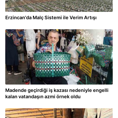
Erzincan'da Malç Sistemi ile Verim Artışı
28.07.2026
Madende geçirdiği iş kazası nedeniyle engelli
kalan vatandaşın azmi örnek oldu
27.07.2026