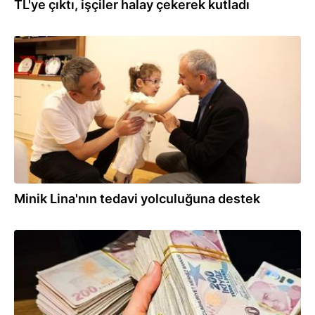
TL'ye çıktı, işçiler halay çekerek kutladı
21.07.2026
Minik Lina'nın tedavi yolculuğuna destek
21.07.2026