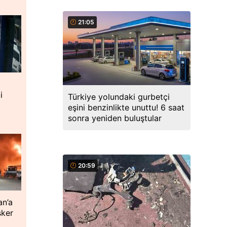
21:05
i
Türkiye yolundaki gurbetçi
eşini benzinlikte unuttu! 6 saat
sonra yeniden buluştular
20:59
an’a
sker