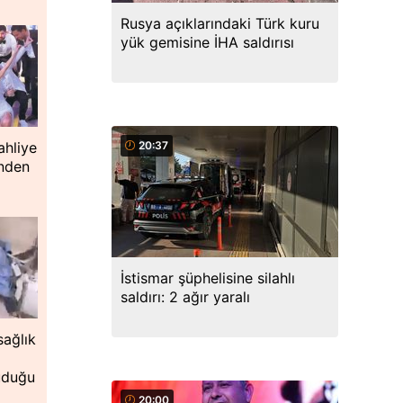
Rusya açıklarındaki Türk kuru
yük gemisine İHA saldırısı
20:37
ahliye
inden
İstismar şüphelisine silahlı
saldırı: 2 ağır yaralı
ağlık
uduğu
20:00