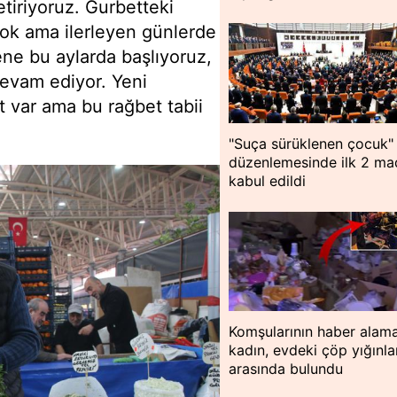
tiriyoruz. Gurbetteki
yok ama ilerleyen günlerde
ne bu aylarda başlıyoruz,
devam ediyor. Yeni
 var ama bu rağbet tabii
"Suça sürüklenen çocuk"
düzenlemesinde ilk 2 m
kabul edildi
Komşularının haber alama
kadın, evdeki çöp yığınla
arasında bulundu