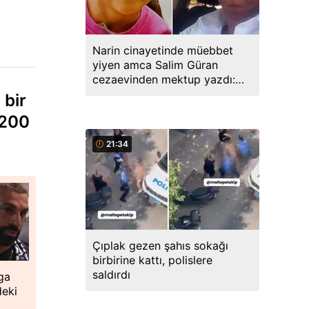
Narin cinayetinde müebbet
yiyen amca Salim Güran
cezaevinden mektup yazdı:
Biz masumuz, katil değiliz
 bir
 200
21:34
Çıplak gezen şahıs sokağı
birbirine kattı, polislere
saldırdı
ga
deki