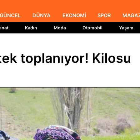
GÜNCEL
DÜNYA
EKONOMİ
SPOR
MAGAZ
anat
Kadın
Moda
Otomobil
Yaşam
 tek toplanıyor! Kilosu