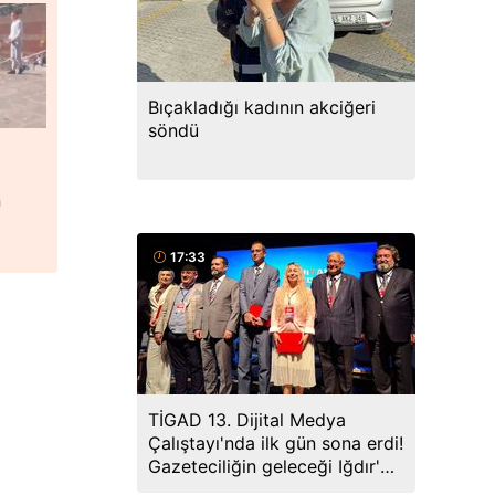
Bıçakladığı kadının akciğeri
söndü
n
17:33
TİGAD 13. Dijital Medya
Çalıştayı'nda ilk gün sona erdi!
Gazeteciliğin geleceği Iğdır'da
ele alındı