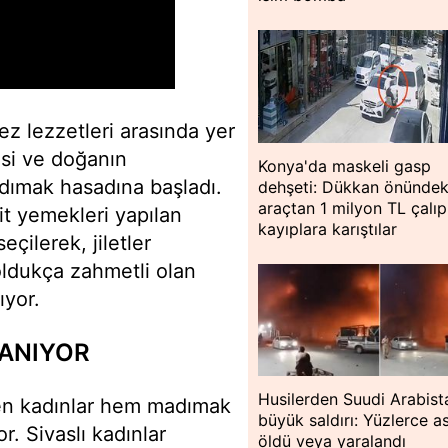
ez lezzetleri arasında yer
esi ve doğanın
Konya'da maskeli gasp
dımak hasadına başladı.
dehşeti: Dükkan önündek
araçtan 1 milyon TL çalıp
it yemekleri yapılan
kayıplara karıştılar
çilerek, jiletler
oldukça zahmetli olan
ıyor.
LANIYOR
Husilerden Suudi Arabist
len kadınlar hem madımak
büyük saldırı: Yüzlerce a
. Sivaslı kadınlar
öldü veya yaralandı