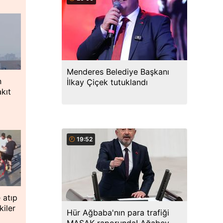
Menderes Belediye Başkanı
n
İlkay Çiçek tutuklandı
kıt
e
19:52
 atıp
iler
Hür Ağbaba'nın para trafiği