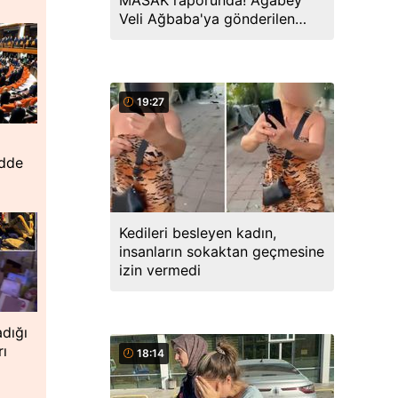
MASAK raporunda! Ağabey
Veli Ağbaba'ya gönderilen
miktar dudak uçuklattı
19:27
adde
Kedileri besleyen kadın,
insanların sokaktan geçmesine
izin vermedi
dığı
rı
18:14