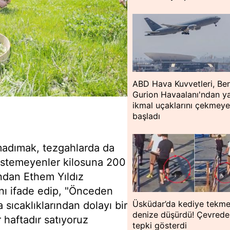
ABD Hava Kuvvetleri, Be
Gurion Havaalanı'ndan ya
ikmal uçaklarını çekmey
başladı
madımak, tezgahlarda da
 istemeyenler kilosuna 200
ından Ethem Yıldız
ını ifade edip, "Önceden
Üsküdar’da kediye tekme
sıcaklıklarından dolayı bir
denize düşürdü! Çevredek
 haftadır satıyoruz
tepki gösterdi