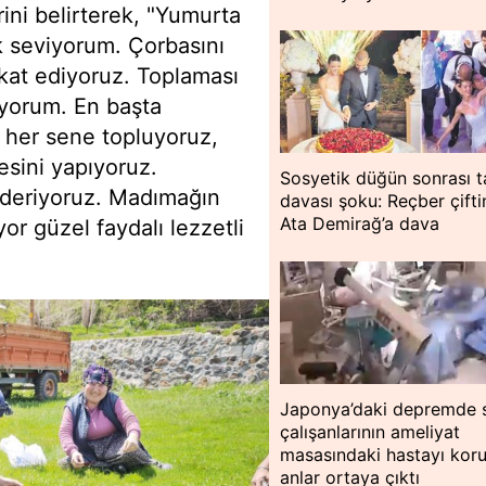
ini belirterek, "Yumurta
k seviyorum. Çorbasını
kat ediyoruz. Toplaması
diyorum. En başta
de her sene topluyoruz,
sini yapıyoruz.
Sosyetik düğün sonrası t
önderiyoruz. Madımağın
davası şoku: Reçber çift
Ata Demirağ’a dava
yor güzel faydalı lezzetli
Japonya’daki depremde s
çalışanlarının ameliyat
masasındaki hastayı kor
anlar ortaya çıktı