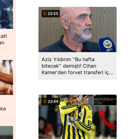
23:55
kat!
rı
Aziz Yıldırım ''Bu hafta
bitecek'' demişti! Cihan
Kamer'den forvet transferi için
açıklama
,
23:44
oke