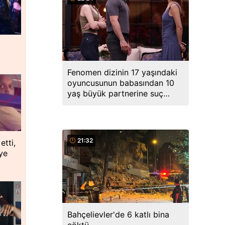
Fenomen dizinin 17 yaşındaki
oyuncusunun babasından 10
yaş büyük partnerine suç
duyurusu
21:32
etti,
ye
Bahçelievler'de 6 katlı bina