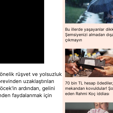
Bu illerde yaşayanlar dik
Şemsiyenizi almadan dışa
çıkmayın
yönelik rüşvet ve yolsuzluk
revinden uzaklaştırılan
70 bin TL hesap ödediler
cek'in ardından, gelini
mekandan kovuldular! Ş
eden Rahmi Koç iddiası
nden faydalanmak için