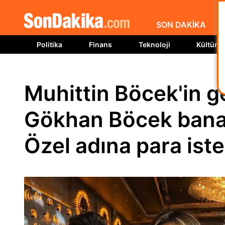
SON DAKİKA
Politika
Finans
Teknoloji
Kültür S
Muhittin Böcek'in g
Gökhan Böcek bana,
Özel adına para iste