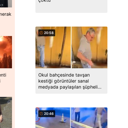
çöktü
 merak
20:58
nti
Okul bahçesinde tavşan
i
kestiği görüntüler sanal
medyada paylaşılan şüpheli
gözaltına alındı
20:46