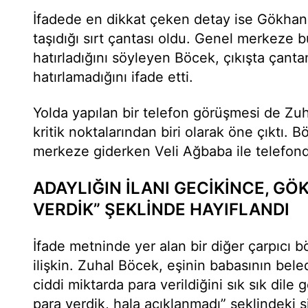
İfadede en dikkat çeken detay ise Gökhan 
taşıdığı sırt çantası oldu. Genel merkeze b
hatırladığını söyleyen Böcek, çıkışta çant
hatırlamadığını ifade etti.
Yolda yapılan bir telefon görüşmesi de Zuh
kritik noktalarından biri olarak öne çıktı. 
merkeze giderken Veli Ağbaba ile telefon
ADAYLIĞIN İLANI GECİKİNCE, GÖ
VERDİK” ŞEKLİNDE HAYIFLANDI
İfade metninde yer alan bir diğer çarpıcı b
ilişkin. Zuhal Böcek, eşinin babasının bele
ciddi miktarda para verildiğini sık sık dile g
para verdik, hala açıklanmadı” şeklindeki 