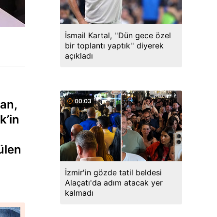
İsmail Kartal, ''Dün gece özel
bir toplantı yaptık'' diyerek
açıkladı
an,
00:03
k’in
ülen
İzmir'in gözde tatil beldesi
Alaçatı'da adım atacak yer
kalmadı