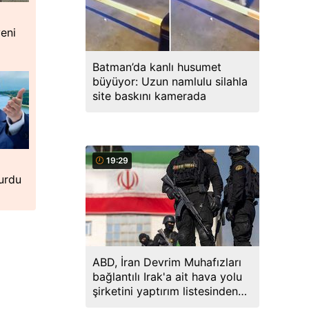
yeni
Batman’da kanlı husumet
büyüyor: Uzun namlulu silahla
site baskını kamerada
19:29
urdu
ABD, İran Devrim Muhafızları
bağlantılı Irak'a ait hava yolu
şirketini yaptırım listesinden
çıkardı