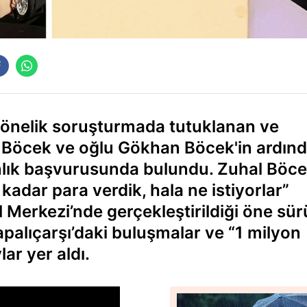
yönelik soruşturmada tutuklanan ve
n Böcek ve oğlu Gökhan Böcek'in ardınd
nlık başvurusunda bulundu. Zuhal Böce
 kadar para verdik, hala ne istiyorlar”
 Merkezi’nde gerçekleştirildiği öne sür
palıçarşı’daki buluşmalar ve “1 milyon
lar yer aldı.