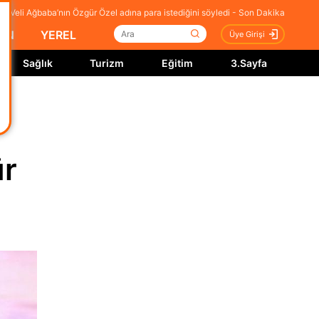
, Veli Ağbaba’nın Özgür Özel adına para istediğini söyledi - Son Dakika
İN
YEREL
Üye Girişi
Sağlık
Turizm
Eğitim
3.Sayfa
ür