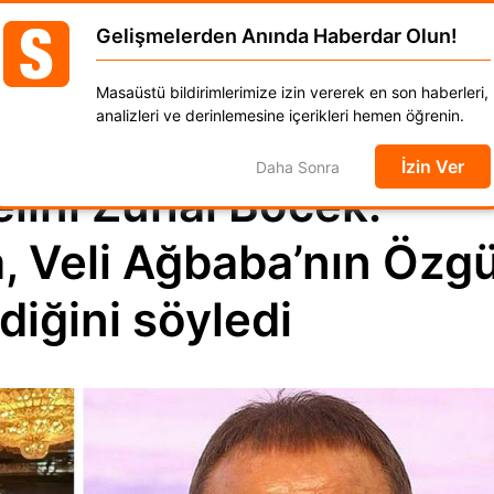
Muhittin Böcek'in gelini Zuhal Böcek: Gökhan Böcek bana
Gelişmelerden Anında Haberdar Olun!
GÜNCEL
DÜNYA
EKONOMİ
SPOR
MAGAZ
Masaüstü bildirimlerimize izin vererek en son haberleri,
anat
Kadın
Moda
Otomobil
Yaşam
analizleri ve derinlemesine içerikleri hemen öğrenin.
İzin Ver
Daha Sonra
elini Zuhal Böcek:
 Veli Ağbaba’nın Özg
diğini söyledi