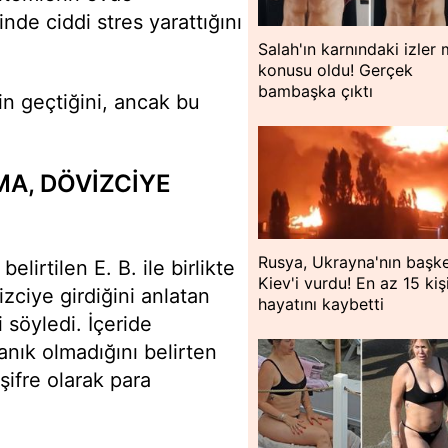
de ciddi stres yarattığını
Salah'ın karnındaki izler
konusu oldu! Gerçek
bambaşka çıktı
in geçtiğini, ancak bu
MA, DÖVİZCİYE
Rusya, Ukrayna'nın başke
lirtilen E. B. ile birlikte
Kiev'i vurdu! En az 15 kiş
izciye girdiğini anlatan
hayatını kaybetti
 söyledi. İçeride
anık olmadığını belirten
şifre olarak para