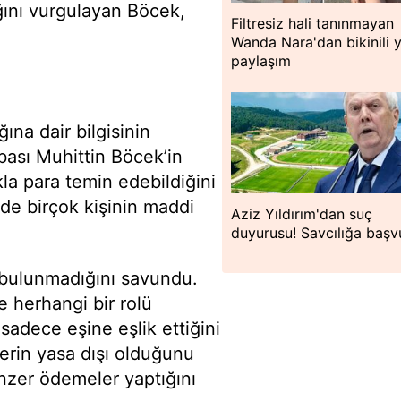
ığını vurgulayan Böcek,
Filtresiz hali tanınmayan
Wanda Nara'dan bikinili 
paylaşım
ına dair bilgisinin
bası Muhittin Böcek’in
la para temin edebildiğini
de birçok kişinin maddi
Aziz Yıldırım'dan suç
duyurusu! Savcılığa başv
ı bulunmadığını savundu.
e herhangi bir rolü
sadece eşine eşlik ettiğini
lerin yasa dışı olduğunu
nzer ödemeler yaptığını