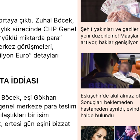
 ortaya çıktı. Zuhal Böcek,
aylık sürecinde CHP Genel
Şehit yakınları ve gaziler 
yeni düzenleme! Maaşlar
“yüklü miktarda para”
artıyor, haklar genişliyor
merkez görüşmeleri,
ilyon Euro” detayları
A İDDİASI
Eskişehir'de akıl almaz o
l Böcek, eşi Gökhan
Sonuçları beklemeden
“genel merkeze para teslim
hastaneden ayrıldı, evin
aştıkları bir isim
halde bulundu
k, ertesi gün eşini bizzat