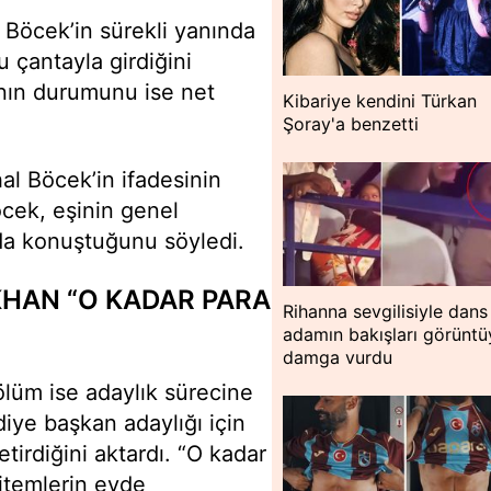
Böcek’in sürekli yanında
u çantayla girdiğini
anın durumunu ise net
Kibariye kendini Türkan
Şoray'a benzetti
al Böcek’in ifadesinin
Böcek, eşinin genel
da konuştuğunu söyledi.
KHAN “O KADAR PARA
Rihanna sevgilisiyle dans 
adamın bakışları görüntü
damga vurdu
ölüm ise adaylık sürecine
diye başkan adaylığı için
etirdiğini aktardı. “O kadar
sitemlerin evde