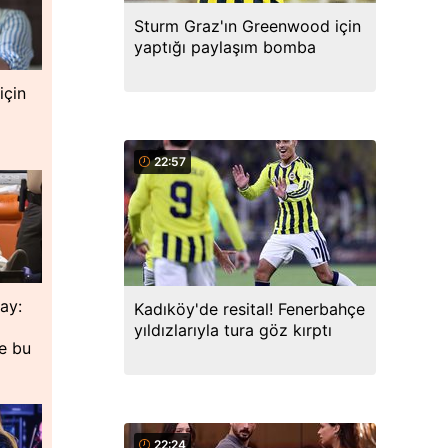
Sturm Graz'ın Greenwood için
yaptığı paylaşım bomba
için
22:57
lay:
Kadıköy'de resital! Fenerbahçe
yıldızlarıyla tura göz kırptı
de bu
22:24