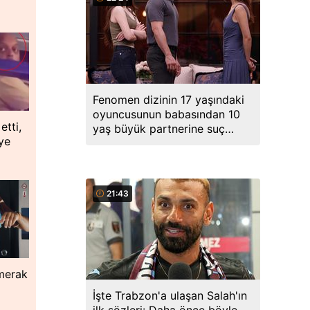
Fenomen dizinin 17 yaşındaki
oyuncusunun babasından 10
etti,
yaş büyük partnerine suç
ye
duyurusu
21:43
 merak
İşte Trabzon'a ulaşan Salah'ın