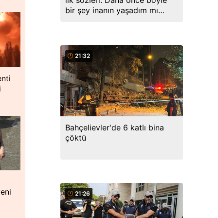
ilk sözleri: Daha önce böyle
bir şey inanın yaşadım mı
hatırlamıyorum
21:32
nti
i
Bahçelievler'de 6 katlı bina
çöktü
yeni
21:26