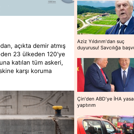
İ
Aziz Yıldırım'dan suç
dan, açıkta demir atmış
duyurusu! Savcılığa başv
eden 23 ülkeden 120'ye
nuna katılan tüm askeri,
iskine karşı koruma
Çin'den ABD'ye İHA yasa
yaptırım