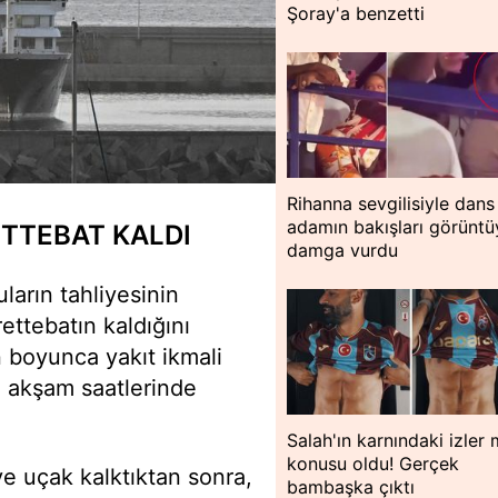
Şoray'a benzetti
Rihanna sevgilisiyle dans 
adamın bakışları görüntü
ETTEBAT KALDI
damga vurdu
ların tahliyesinin
ettebatın kaldığını
n boyunca yakıt ikmali
 akşam saatlerinde
Salah'ın karnındaki izler
konusu oldu! Gerçek
ve uçak kalktıktan sonra,
bambaşka çıktı