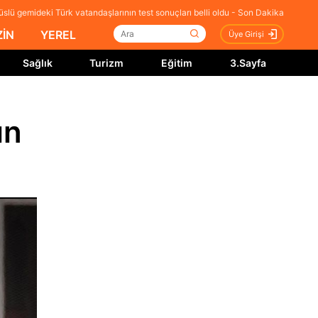
slü gemideki Türk vatandaşlarının test sonuçları belli oldu - Son Dakika
İN
YEREL
Üye Girişi
Sağlık
Turizm
Eğitim
3.Sayfa
ın