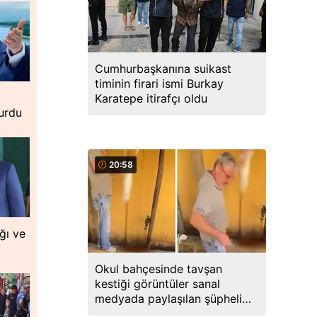
Cumhurbaşkanına suikast
timinin firari ismi Burkay
Karatepe itirafçı oldu
urdu
20:58
ğı ve
Okul bahçesinde tavşan
kestiği görüntüler sanal
medyada paylaşılan şüpheli
gözaltına alındı