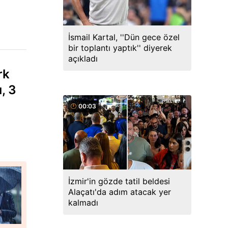
İsmail Kartal, ''Dün gece özel
bir toplantı yaptık'' diyerek
açıkladı
rk
, 3
00:03
İzmir'in gözde tatil beldesi
Alaçatı'da adım atacak yer
kalmadı