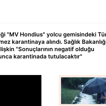
diği "MV Hondius" yolcu gemisindeki Tü
ez karantinaya alındı. Sağlık Bakanlığı
işkin "Sonuçlarının negatif olduğu
unca karantinada tutulacaktır"