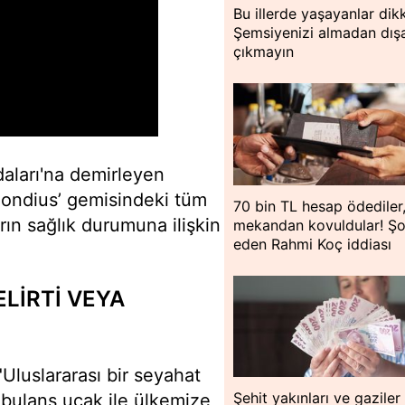
Bu illerde yaşayanlar dik
Şemsiyenizi almadan dışa
çıkmayın
aları'na demirleyen
 Hondius’ gemisindeki tüm
70 bin TL hesap ödediler
rın sağlık durumuna ilişkin
mekandan kovuldular! Ş
eden Rahmi Koç iddiası
ELİRTİ VEYA
Uluslararası bir seyahat
Şehit yakınları ve gaziler 
bulans uçak ile ülkemize