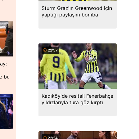
Sturm Graz'ın Greenwood için
yaptığı paylaşım bomba
22:57
lay:
de bu
Kadıköy'de resital! Fenerbahçe
yıldızlarıyla tura göz kırptı
22:24