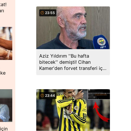
kat!
rı
23:55
Aziz Yıldırım ''Bu hafta
bitecek'' demişti! Cihan
,
Kamer'den forvet transferi için
oke
açıklama
23:44
için