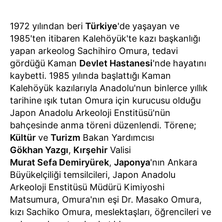
1972 yılından beri
Türkiye
'de yaşayan ve
1985'ten itibaren Kalehöyük'te kazı başkanlığı
yapan arkeolog Sachihiro Omura, tedavi
gördüğü Kaman
Devlet Hastanesi
'nde hayatını
kaybetti. 1985 yılında başlattığı Kaman
Kalehöyük kazılarıyla Anadolu'nun binlerce yıllık
tarihine ışık tutan Omura için kurucusu olduğu
Japon Anadolu Arkeoloji Enstitüsü'nün
bahçesinde anma töreni düzenlendi. Törene;
Kültür
ve
Turizm
Bakan Yardımcısı
Gökhan Yazgı
,
Kırşehir
Valisi
Murat Sefa Demiryürek
,
Japonya
'nın Ankara
Büyükelçiliği temsilcileri, Japon Anadolu
Arkeoloji Enstitüsü Müdürü Kimiyoshi
Matsumura, Omura'nın eşi Dr. Masako Omura,
kızı Sachiko Omura, meslektaşları, öğrencileri ve