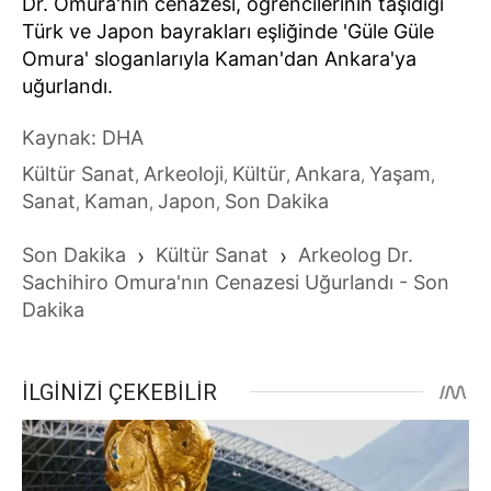
Dr. Omura'nın cenazesi, öğrencilerinin taşıdığı
Türk ve Japon bayrakları eşliğinde 'Güle Güle
Omura' sloganlarıyla Kaman'dan Ankara'ya
uğurlandı.
Kaynak: DHA
Kültür Sanat
Arkeoloji
Kültür
Ankara
Yaşam
,
,
,
,
,
Sanat
Kaman
Japon
Son Dakika
,
,
,
Son Dakika
›
Kültür Sanat
›
Arkeolog Dr.
Sachihiro Omura'nın Cenazesi Uğurlandı - Son
Dakika